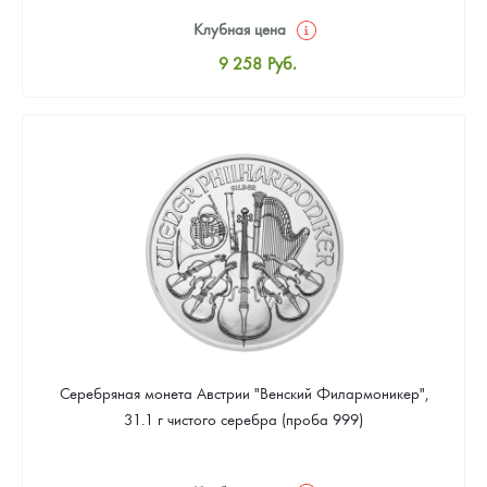
Клубная цена
9 258
Руб.
Стандартная цена
9 803
Руб.
Цена выкупа
Звоните
Серебряная монета Австрии "Венский Филармоникер",
31.1 г чистого серебра (проба 999)