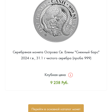
Звоните
Серебряная монета Острова Св. Елены "Снежный барс"
2024 г.в., 31.1 г чистого серебра (проба 999)
Клубная цена
9 258
Руб.
Стандартная цена
9 803
Руб.
Цена выкупа
Перейти в основной каталог монет
Звоните