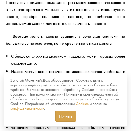
Настоящая стоимость таких монет равняется ценности вложенного
в них благородного металла. Для их изготовления используются
золото, серебро, палладий и платина, но наиболее часто
используемый металл для изготовления монеты - золото.
Весовые монеты можно сравнить с золотыми слитками по
большинству показателей, но по сравнению с ними монеты:
Обладают сложным дизайном, подделка монет гораздо более
сложное дело.
Имеют малый вес и размер, что делает их более удобными в
хранении и реализации.
Золотой Монетный Дом обрабатывает Cookies с целью
персонализации сервисов и чтобы пользоваться веб-сайтом было
удобнее. Вы можете запретить обработку Cookies в настройках
Памятные и инвестиционные монеты отличаются тем, что
браузера. При нажатии кнопки «Принять» в окне-уведомлении об
вторые:
обработке Cookies, Вы даете свое согласие на обработку Ваших
Cookies. Подробнее об использовании
Cookies
и политике
конфиденциальности
.
не пользуются большим спросом у нумизматов
Принять
не имеют художественной ценности
чеканятся большими тиражами в обычном качестве