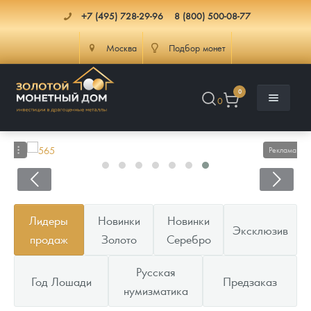
+7 (495) 728-29-96
8 (800) 500-08-77
Москва
Подбор монет
0
0
Реклама
Каталог
Лидеры
Новинки
Новинки
Эксклюзив
Инфо
Каталог Монет
продаж
Золото
Серебро
Доставка
Инвестиционные монеты
Как сделать заказ
Русская
Год Лошади
Предзаказ
нумизматика
Услуги
Памятные и старинные монеты
Подлинность монет
Монеты Россия и СССР