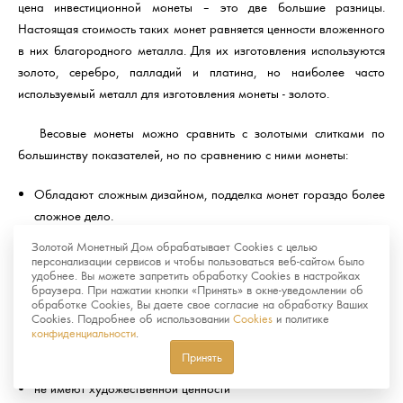
цена инвестиционной монеты – это две большие разницы.
Настоящая стоимость таких монет равняется ценности вложенного
в них благородного металла. Для их изготовления используются
золото, серебро, палладий и платина, но наиболее часто
используемый металл для изготовления монеты - золото.
Весовые монеты можно сравнить с золотыми слитками по
большинству показателей, но по сравнению с ними монеты:
Обладают сложным дизайном, подделка монет гораздо более
сложное дело.
Имеют малый вес и размер, что делает их более удобными в
Золотой Монетный Дом обрабатывает Cookies с целью
персонализации сервисов и чтобы пользоваться веб-сайтом было
хранении и реализации.
удобнее. Вы можете запретить обработку Cookies в настройках
браузера. При нажатии кнопки «Принять» в окне-уведомлении об
Памятные и инвестиционные монеты отличаются тем, что
обработке Cookies, Вы даете свое согласие на обработку Ваших
Cookies. Подробнее об использовании
Cookies
и политике
вторые:
конфиденциальности
.
Принять
не пользуются большим спросом у нумизматов
не имеют художественной ценности