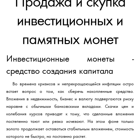
Продажа и скупка
инвестиционных и
памятных монет
Инвестиционные монеты -
средство создания капитала
Во времена кризисов и непрекращающейся инфляции остро
встает вопрос о том, как сберечь накопленные средства.
Вложения в недвижимость, бизнес и валюту подвергаются риску
наравне с обычными банковскими вкладами. Скачки цен и
колебания курсов приводят к тому, что сделанные вложения
постепенно тают или резко исчезают. На этом фоне только
золото продолжает оставаться стабильным вложением, стоимость
которого не быстро, но постоянно растет.