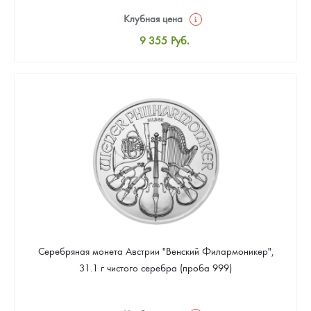
Клубная цена
9 355
Руб.
Стандартная цена
9 905
Руб.
Цена выкупа
Звоните
Серебряная монета Австрии "Венский Филармоникер",
31.1 г чистого серебра (проба 999)