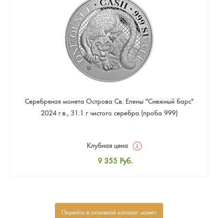
Звоните
Серебряная монета Острова Св. Елены "Снежный барс"
2024 г.в., 31.1 г чистого серебра (проба 999)
Клубная цена
9 355
Руб.
Стандартная цена
9 905
Руб.
Цена выкупа
Перейти в основной каталог монет
Звоните