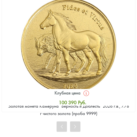
Клубная цена
100 390
Руб.
Золотая монета Камеруна "Верность и Доблесть" 2026 г.в., 7.78
Стандартная цена
г чистого золота (проба 9999)
101 315
Руб.
Цена выкупа
92 525
Руб.