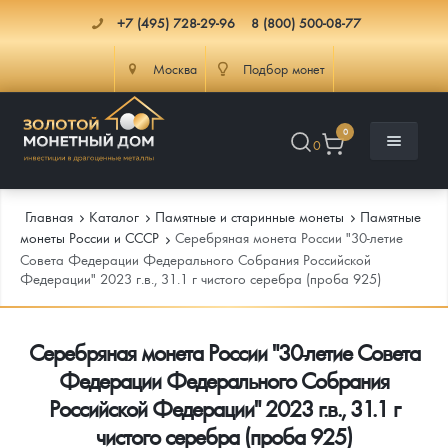
+7 (495) 728-29-96
8 (800) 500-08-77
Москва
Подбор монет
0
0
Главная
Каталог
Памятные и старинные монеты
Памятные
монеты России и СССР
Серебряная монета России "30-летие
Совета Федерации Федерального Собрания Российской
Федерации" 2023 г.в., 31.1 г чистого серебра (проба 925)
Каталог
Инфо
Каталог Монет
Серебряная монета России "30-летие Совета
Федерации Федерального Собрания
Доставка
Инвестиционные монеты
Как сделать заказ
Российской Федерации" 2023 г.в., 31.1 г
Услуги
Памятные и старинные монеты
Подлинность монет
Монеты Россия и СССР
чистого серебра (проба 925)