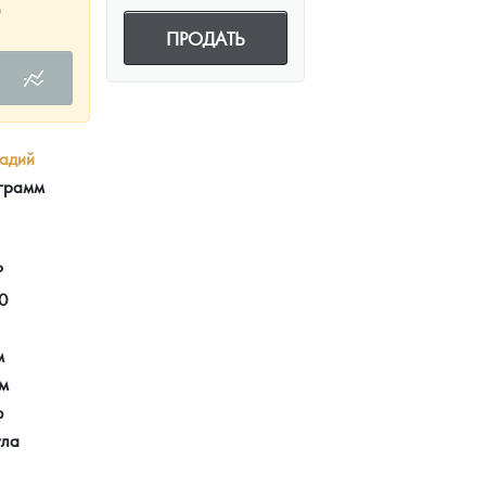
5
ПРОДАТЬ
адий
 грамм
Р
0
м
мм
ф
ула