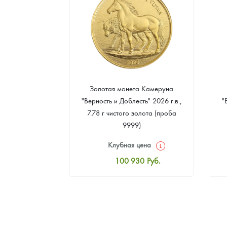
а Острова Св.
Золотая монета Камеруна
рс" 2024 г.в.,
"Верность и Доблесть" 2026 г.в.,
"
еребра (проба
7.78 г чистого золота (проба
9999)
цена
Клубная цена
8
Руб.
100 930
Руб.
ная цена
Стандартная цена
3
Руб.
101 860
Руб.
ыкупа
Цена выкупа
оните
93 023
Руб.