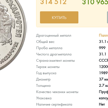
314 512
310 96
ра, платины на 2026 год
КУПИТЬ
Драгоценный металл
Палл
Общий вес
31.1
Проба металла
999
Чистого драгметалла
31.1
Страна-эмитент монеты
ССС
Тираж монеты
1200
Год выпуска
1989
Диаметр
37 м
данных
Толщина
2.7 
Качество чеканки монеты
Пру
Упаковка
капс
Наличие сертификата
Нет