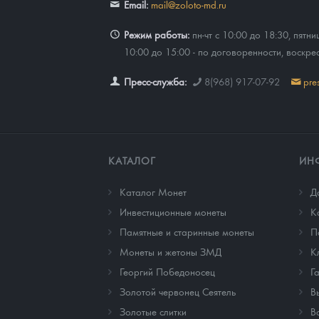
Email:
mail@zoloto-md.ru
Режим работы:
пн-чт с 10:00 до 18:30, пятни
10:00 до 15:00 - по договоренности, воскре
Пресс-служба:
8(968) 917-07-92
pre
КАТАЛОГ
ИН
Каталог Монет
Д
Инвестиционные монеты
К
Памятные и старинные монеты
П
Монеты и жетоны ЗМД
К
Георгий Победоносец
Г
Золотой червонец Сеятель
В
Золотые слитки
В