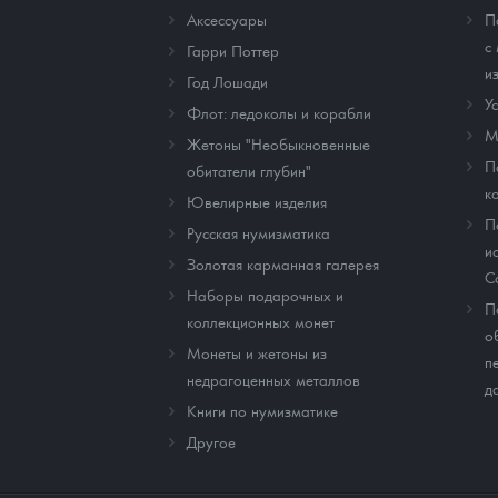
Аксессуары
П
с
Гарри Поттер
и
Год Лошади
У
Флот: ледоколы и корабли
М
Жетоны "Необыкновенные
П
обитатели глубин"
к
Ювелирные изделия
П
Русская нумизматика
и
Золотая карманная галерея
C
Наборы подарочных и
П
коллекционных монет
о
Монеты и жетоны из
п
недрагоценных металлов
д
Книги по нумизматике
Другое