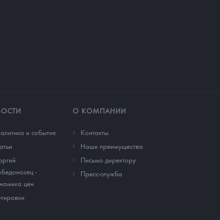
ВОСТИ
О КОМПАНИИ
алитика и события
Контакты
атьи
Наши преимущества
оргий
Письмо директору
бедоносец -
Пресс-служба
намика цен
тировки