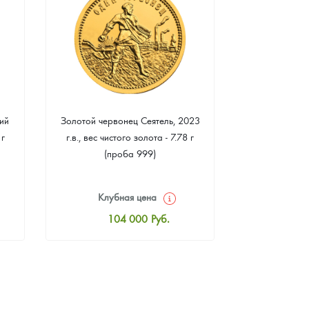
ий
Золотой червонец Сеятель, 2023
Золотая 
 г
г.в., вес чистого золота - 7.78 г
"Филармонике
(проба 999)
г чистого зо
Клубная цена
Клуб
104 000
Руб.
10
Стандартная цена
Стан
104 465
Руб.
10
Цена выкупа
Ц
93 953
Руб.
9