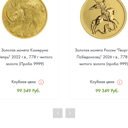
Золотая монета Камеруна
Золотая монета России "Георг
Вепрь" 2022 г.в., 7.78 г чистого
Победоносец" 2026 г.в., 7.78
золота (Проба 9999)
чистого золота (проба 999)
Клубная цена
Клубная цена
99 349
Руб.
99 349
Руб.
Стандартная цена
Стандартная цена
99 814
Руб.
99 814
Руб.
Цена выкупа
Цена выкупа
93 023
Руб.
93 953
Руб.