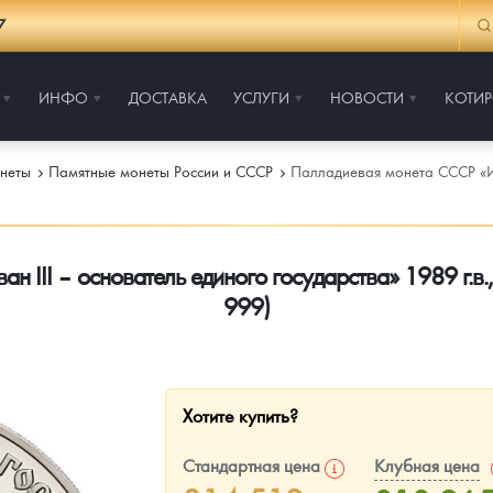
7
ИНФО
ДОСТАВКА
УСЛУГИ
НОВОСТИ
КОТИ
неты
Памятные монеты России и СССР
Палладиевая монета СССР «Ив
III – основатель единого государства» 1989 г.в.,
999)
Хотите купить?
Стандартная цена
Клубная цена