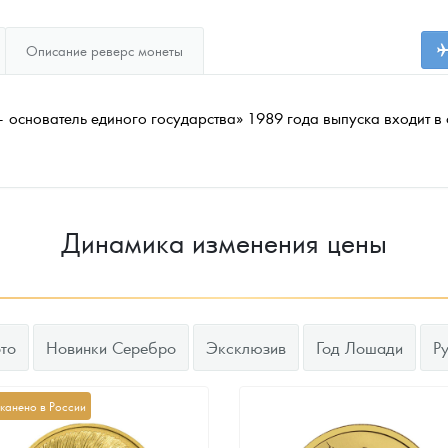
Описание реверс монеты
 основатель единого государства» 1989 года выпуска входит в 
Динамика изменения цены
то
Новинки Серебро
Эксклюзив
Год Лошади
Р
канено в России