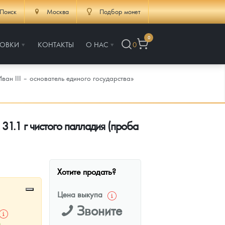
Поиск
Москва
Подбор монет
0
РОВКИ
КОНТАКТЫ
О НАС
0
ан III – основатель единого государства»
 31.1 г чистого палладия (проба
Хотите продать?
Цена выкупа
Звоните