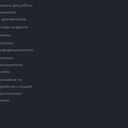
амятка для работы
 монетами
з драгметаллов
словия возврата
онеты
олитика
онфиденциальности
олитика
спользования
ookies
оложение по
бработке и защите
ерсональных
анных