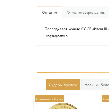
Наборы подарочных и коллекционных монет
Описание
Описание аверса монеты
Монеты и жетоны из недрагоценных металлов
Палладиевая монета СССР «Иван III –
Книги по нумизматике
государства».
Лидеры продаж
Новинки Золо
Отчеканено в России
Отче