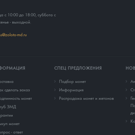
ца с 10:00 до 18:00, суббота с
сенье - выходной.
ss@zoloto-md.ru
ФОРМАЦИЯ
СПЕЦ ПРЕДЛОЖЕНИЯ
НО
оставка
Подбор монет
Ан
ак сделать заказ
Информация
Cт
одлинность монет
Распродажа монет и жетонов
Ге
По
луб ЗМД
ди
арантии
Ко
ыкуп монет
опрос - ответ