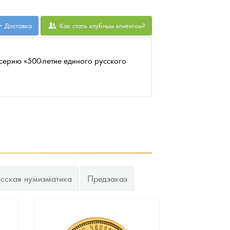
Доставка
Как стать клубным клиентом?
серию «500-летие единого русского
усская нумизматика
Предзаказ