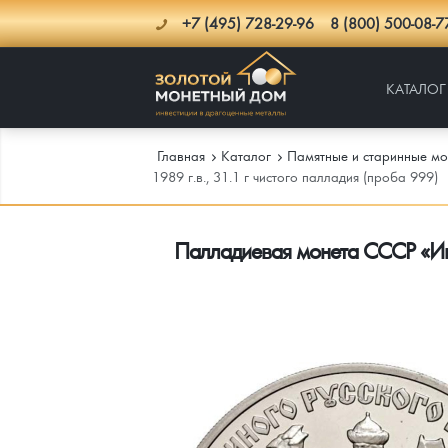
+7 (495) 728-29-96
8 (800) 500-08-7
КАТАЛОГ
Главная
Каталог
Памятные и старинные мо
1989 г.в., 31.1 г чистого палладия (проба 999)
Каталог
Палладиевая монета СССР «Иван 
Инфо
Каталог Монет
Доставка
Инвестиционные монеты
Как сделать заказ
Услуги
Памятные и старинные монеты
Подлинность монет
Монеты Россия и СССР
Новости
Монеты и жетоны ЗМД
Клуб ЗМД
Подбор монет
Иностранные
Памятные монеты России и СССР
Котировки
Георгий Победоносец
Гарантии
Информация
Аналитика и события
Монеты стран мира после 1950г
Монеты Царской России