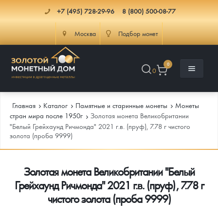
+7 (495) 728-29-96
8 (800) 500-08-77
Москва
Подбор монет
0
0
Главная
Каталог
Памятные и старинные монеты
Монеты
стран мира после 1950г
Золотая монета Великобритании
"Белый Грейхаунд Ричмонда" 2021 г.в. (пруф), 7.78 г чистого
золота (проба 9999)
Каталог
Инфо
Каталог Монет
Золотая монета Великобритании "Белый
Грейхаунд Ричмонда" 2021 г.в. (пруф), 7.78 г
Доставка
Инвестиционные монеты
Как сделать заказ
чистого золота (проба 9999)
Услуги
Памятные и старинные монеты
Подлинность монет
Монеты Россия и СССР