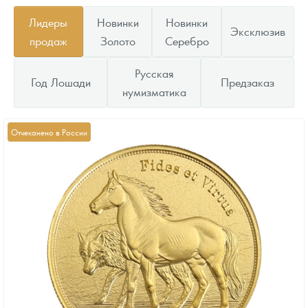
Лидеры
Новинки
Новинки
Эксклюзив
продаж
Золото
Серебро
Русская
Год Лошади
Предзаказ
нумизматика
Отчеканено в России