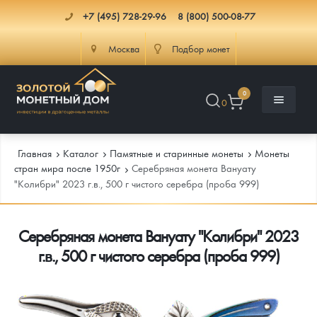
+7 (495) 728-29-96
8 (800) 500-08-77
Москва
Подбор монет
0
0
Главная
Каталог
Памятные и старинные монеты
Монеты
стран мира после 1950г
Серебряная монета Вануату
"Колибри" 2023 г.в., 500 г чистого серебра (проба 999)
Каталог
Серебряная монета Вануату "Колибри" 2023
Инфо
Каталог Монет
г.в., 500 г чистого серебра (проба 999)
Доставка
Инвестиционные монеты
Как сделать заказ
Услуги
Памятные и старинные монеты
Подлинность монет
Монеты Россия и СССР