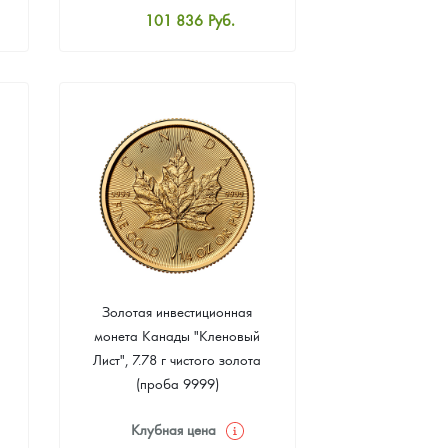
101 836
Руб.
Стандартная цена
102 284
Руб.
Цена выкупа
93 961
Руб.
Золотая инвестиционная
монета Канады "Кленовый
Лист", 7.78 г чистого золота
(проба 9999)
Клубная цена