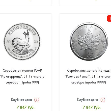
Стандартная цена
Стандартная цена
8 109
Руб.
8 109
Руб.
Цена выкупа
Цена выкупа
Звоните
Звоните
Серебряная монета ЮАР
Серебряная монета Канады
"Крюгерранд", 31.1 г чистого
"Кленовый лист", 31.1 г чистог
серебра (Проба 999)
серебра (проба 9999)
Клубная цена
Клубная цена
7 847
Руб.
7 847
Руб.