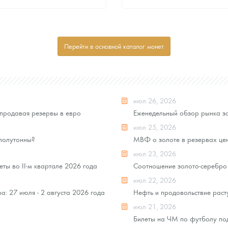
Стандартная цена
Стандартная цена
8 109
Руб.
8 109
Руб.
Цена выкупа
Цена выкупа
Перейти в основной каталог монет
Звоните
Звоните
июл 26, 2026
продавая резервы в евро
Еженедельный обзор рынка зо
июл 25, 2026
 полутонны?
МВФ о золоте в резервах це
июл 23, 2026
ты во II-м квартале 2026 года
Соотношение золото-серебро 
июл 22, 2026
: 27 июля - 2 августа 2026 года
Нефть и продовольствие раст
июл 21, 2026
Билеты на ЧМ по футболу под