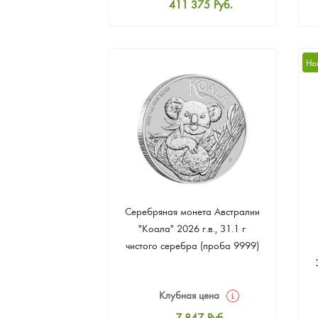
411 375
Руб.
Стандартная цена
413 164
Руб.
Цена выкупа
Но
379 181
Руб.
Серебряная монета Австралии
"Коала" 2026 г.в., 31.1 г
чистого серебра (проба 9999)
Клубная цена
7 847
Руб.