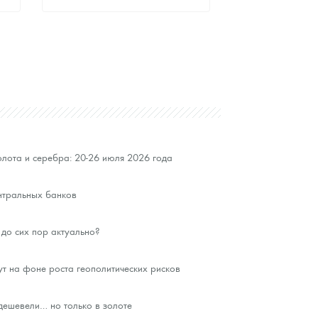
Стандартная цена
9 417
Руб.
Цена выкупа
Звоните
лота и серебра: 20-26 июля 2026 года
нтральных банков
до сих пор актуально?
ут на фоне роста геополитических рисков
ешевели… но только в золоте