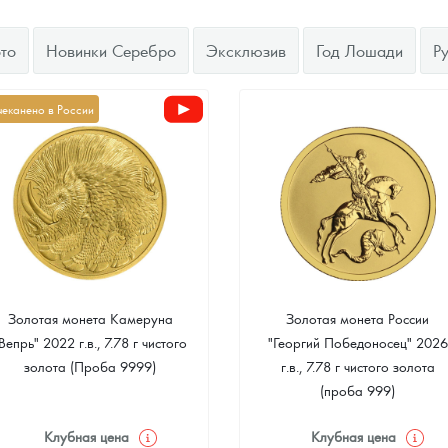
ра, платины на 2026 год
то
Новинки Серебро
Эксклюзив
Год Лошади
Р
чеканено в России
Золотая монета Камеруна
Золотая монета России
Вепрь" 2022 г.в., 7.78 г чистого
"Георгий Победоносец" 2026
данных
золота (Проба 9999)
г.в., 7.78 г чистого золота
(проба 999)
Клубная цена
Клубная цена