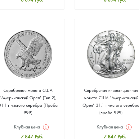
Стандартная цена
Стандартная цена
9 417
Руб.
9 417
Руб.
Цена выкупа
Цена выкупа
Звоните
Звоните
Серебряная монета США
Серебряная инвестиционная
"Американский Орел" (Тип 2),
монета США "Американский
31.1 г чистого серебра (Проба
Орел" 31.1 г чистого серебр
999)
(проба 999)
Клубная цена
Клубная цена
7 847
Руб.
7 847
Руб.