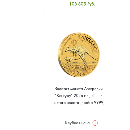
103 805
Руб.
Стандартная цена
104 252
Руб.
Цена выкупа
93 961
Руб.
Золотая монета Австралии
"Кенгуру" 2026 г.в., 31.1 г
чистого золота (проба 9999)
Клубная цена