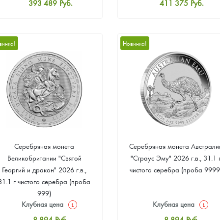
393 489
Руб.
411 375
Руб.
Стандартная цена
Стандартная цена
395 278
Руб.
413 164
Руб.
Цена выкупа
Цена выкупа
винка!
Новинка!
373 815
Руб.
379 181
Руб.
Серебряная монета
Серебряная монета Австрали
Великобритании "Святой
"Страус Эму" 2026 г.в., 31.1 
Георгий и дракон" 2026 г.в.,
чистого серебра (проба 9999
31.1 г чистого серебра (проба
999)
Клубная цена
Клубная цена
8 894
Руб.
8 894
Руб.