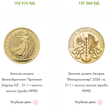
102 910
Руб.
107 384
Руб.
Стандартная цена
Стандартная цена
103 805
Руб.
108 279
Руб.
Цена выкупа
Цена выкупа
Звоните
Звоните
Золотая монета
Золотая монета Австрии
Великобритании "Британия
"Филармоникер" 2026 г.в.,
(Чарльз III)" , 31.1 г чистого
31.1 г чистого золота (проба
золота (проба 9999)
9999)
Клубная цена
Клубная цена