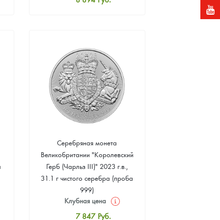
Стандартная цена
9 417
Руб.
Цена выкупа
Звоните
Серебряная монета
Великобритании "Королевский
а
Герб (Чарльз III)" 2023 г.в.,
31.1 г чистого серебра (проба
999)
Клубная цена
7 847
Руб.