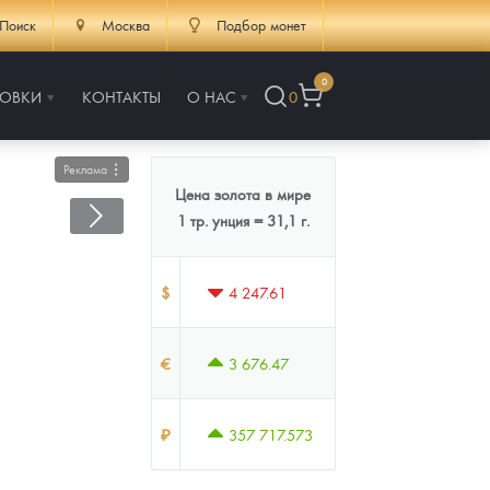
Поиск
Москва
Подбор монет
0
РОВКИ
КОНТАКТЫ
О НАС
0
Реклама
Цена золота в мире
1 тр. унция = 31,1 г.
$
4 247.61
€
3 676.47
₽
357 717.573