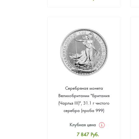
Стандартная цена
8 109
Руб.
Цена выкупа
4 708
Руб.
Серебряная монета
Великобритании "Британия
(Чарльз III)", 31.1 г чистого
серебра (проба 999)
Клубная цена
7 847
Руб.