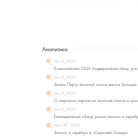
Стандартная цена
8 109
Руб.
Цена выкупа
Звоните
Аналитика
авг 5, 2026
Казначейство США поддерживает йену, рас
авг 5, 2026
Зачем Перту золотой слиток весом больше
авг 4, 2026
О мировом спросе на золотые слитки и моне
авг 2, 2026
Еженедельный обзор рынка золота и серебра
июл 30, 2026
Золото и серебро в «Одиссее» Гомера