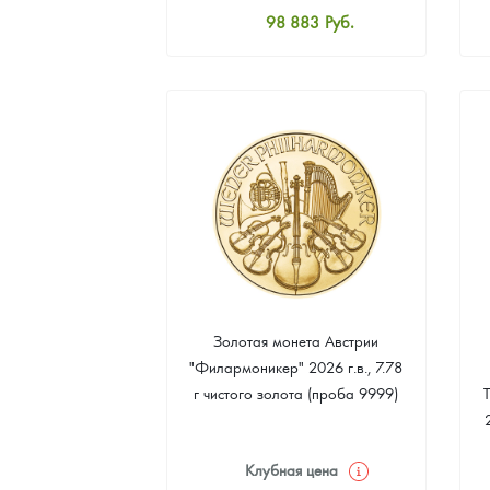
98 883
Руб.
Наборы подарочных и коллекционных монет
Стандартная цена
99 330
Руб.
Монеты и жетоны из недрагоценных металлов
Цена выкупа
Книги по нумизматике
93 066
Руб.
Золотая монета Австрии
"Филармоникер" 2026 г.в., 7.78
г чистого золота (проба 9999)
Клубная цена