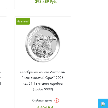
393 489
Руб.
Стандартная цена
395 278
Руб.
Цена выкупа
Новинка!
373 815
Руб.
и
Серебряная монета Австралии
г
"Клинохвостый Орел" 2026
)
г.в., 31.1 г чистого серебра
(проба 9999)
Клубная цена
8 894
Руб.