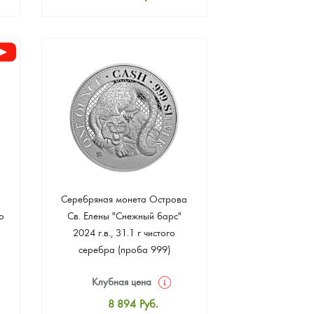
Стандартная цена
8 109
Руб.
Цена выкупа
Звоните
Серебряная монета Острова
о
Св. Елены "Снежный барс"
2024 г.в., 31.1 г чистого
серебра (проба 999)
Клубная цена
8 894
Руб.