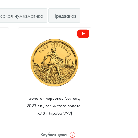
усская нумизматика
Предзаказ
Золотой червонец Сеятель,
2023 г.в., вес чистого золота -
7.78 г (проба 999)
Клубная цена