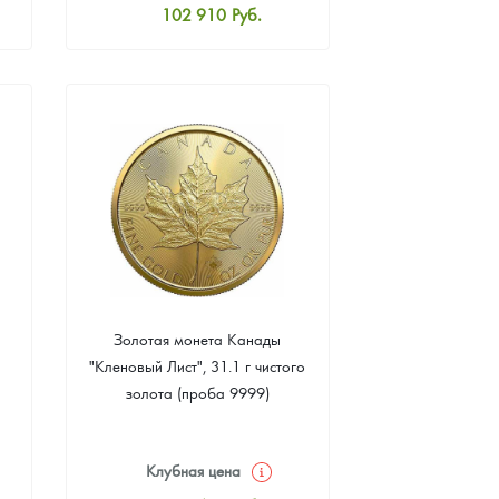
102 910
Руб.
Стандартная цена
103 357
Руб.
Цена выкупа
92 172
Руб.
Золотая монета Канады
"Кленовый Лист", 31.1 г чистого
золота (проба 9999)
Клубная цена