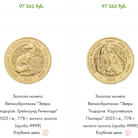
97 362
Руб.
97 362
Руб.
Стандартная цена
Стандартная цена
97 809
Руб.
97 809
Руб.
Цена выкупа
Цена выкупа
93 066
Руб.
93 961
Руб.
Золотая монета
Золотая монета
Великобритании "Звери
Великобритании "Звери
Тюдоров. Грейхаунд Ричмонда"
Тюдоров. Королевская
2025 г.в., 7.78 г чистого золота
Пантера" 2025 г.в., 7.78 г
(проба 9999)
чистого золота (проба 9999)
Клубная цена
Клубная цена