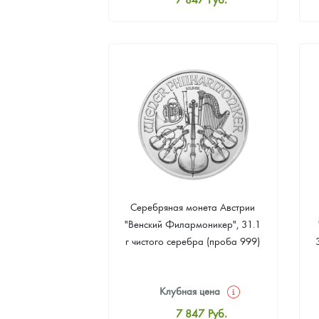
Стандартная цена
8 109
Руб.
Цена выкупа
Звоните
Серебряная монета Австрии
"Венский Филармоникер", 31.1
г чистого серебра (проба 999)
Клубная цена
7 847
Руб.