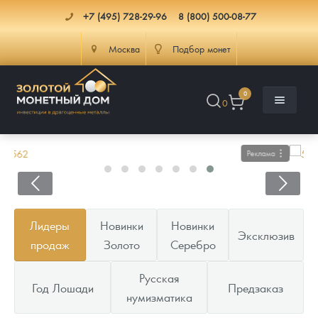
+7 (495) 728-29-96
8 (800) 500-08-77
Москва
Подбор монет
0
0
Реклама
Каталог
Лидеры
Новинки
Новинки
Эксклюзив
Инфо
Каталог Монет
продаж
Золото
Серебро
Доставка
Инвестиционные монеты
Как сделать заказ
Русская
Год Лошади
Предзаказ
нумизматика
Услуги
Памятные и старинные монеты
Подлинность монет
Монеты Россия и СССР