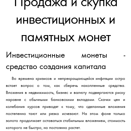
Продажа и скупка
инвестиционных и
памятных монет
Инвестиционные монеты -
средство создания капитала
Во времена кризисов и непрекращающейся инфляции остро
встает вопрос о том, как сберечь накопленные средства.
Вложения в недвижимость, бизнес и валюту подвергаются риску
наравне с обычными банковскими вкладами. Скачки цен и
колебания курсов приводят к тому, что сделанные вложения
постепенно тают или резко исчезают. На этом фоне только
золото продолжает оставаться стабильным вложением, стоимость
которого не быстро, но постоянно растет.