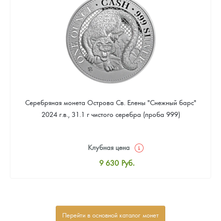
Звоните
Серебряная монета Острова Св. Елены "Снежный барс"
2024 г.в., 31.1 г чистого серебра (проба 999)
Клубная цена
9 630
Руб.
Стандартная цена
10 196
Руб.
Цена выкупа
Перейти в основной каталог монет
Звоните