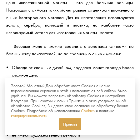
цена инвестиционной монеты – это две большие разницы.
Настоящая стоимость таких монет равняется ценности вложенного
в них благородного металла. Для их изготовления используются
золото, серебро, палладий и платина, но наиболее часто
используемый металл для изготовления монеты - золото.
Весовые монеты можно сравнить с золотыми слитками по
большинству показателей, но по сравнению с ними монеты:
Обладают сложным дизайном, подделка монет гораздо более
сложное дело.
Имеют малый вес и размер, что делает их более удобными в
Золотой Монетный Дом обрабатывает Cookies с целью
персонализации сервисов и чтобы пользоваться веб-сайтом было
хранении и реализации.
удобнее. Вы можете запретить обработку Cookies в настройках
браузера. При нажатии кнопки «Принять» в окне-уведомлении об
Памятные и инвестиционные монеты отличаются тем, что
обработке Cookies, Вы даете свое согласие на обработку Ваших
Cookies. Подробнее об использовании
Cookies
и политике
вторые:
конфиденциальности
.
Принять
не пользуются большим спросом у нумизматов
не имеют художественной ценности