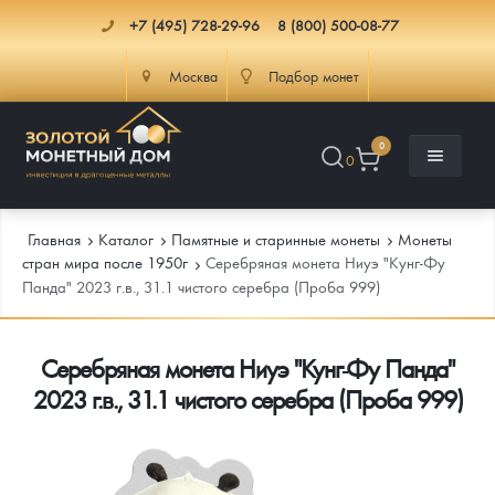
+7 (495) 728-29-96
8 (800) 500-08-77
Москва
Подбор монет
0
0
Главная
Каталог
Памятные и старинные монеты
Монеты
стран мира после 1950г
Серебряная монета Ниуэ "Кунг-Фу
Панда" 2023 г.в., 31.1 чистого серебра (Проба 999)
Каталог
Серебряная монета Ниуэ "Кунг-Фу Панда"
Инфо
Каталог Монет
2023 г.в., 31.1 чистого серебра (Проба 999)
Доставка
Инвестиционные монеты
Как сделать заказ
Услуги
Памятные и старинные монеты
Подлинность монет
Монеты Россия и СССР