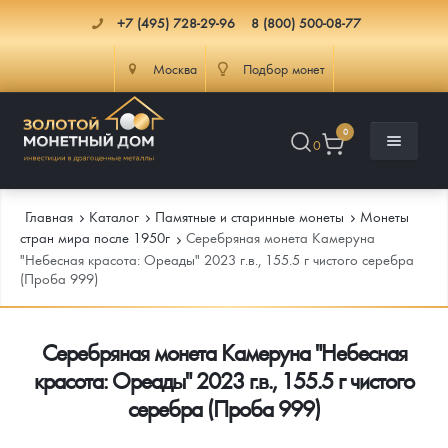
+7 (495) 728-29-96
8 (800) 500-08-77
Москва
Подбор монет
0
0
Главная
Каталог
Памятные и старинные монеты
Монеты
стран мира после 1950г
Серебряная монета Камеруна
"Небесная красота: Ореады" 2023 г.в., 155.5 г чистого серебра
(Проба 999)
Каталог
Инфо
Каталог Монет
Серебряная монета Камеруна "Небесная
красота: Ореады" 2023 г.в., 155.5 г чистого
Доставка
Инвестиционные монеты
Как сделать заказ
серебра (Проба 999)
Услуги
Памятные и старинные монеты
Подлинность монет
Монеты Россия и СССР