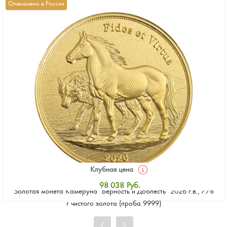
Отчеканено в России
Клубная цена
98 038
Руб.
Золотая монета Камеруна "Верность и Доблесть" 2026 г.в., 7.78
Стандартная цена
г чистого золота (проба 9999)
98 485
Руб.
Цена выкупа