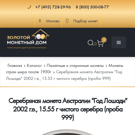
+7 (495) 728-29-96
8 (800) 500-08-77
Москва
Подбор монет
0
0
Главная
Каталог
Памятные и старинные монеты
Монеты
стран мира после 1950г
Серебряная монета Австралии "Год
Лошади" 2002 г.в., 15.55 г чистого серебра (проба 999)
Каталог
Серебряная монета Австралии "Год Лошади"
Инфо
Каталог Монет
2002 г.в., 15.55 г чистого серебра (проба
Доставка
Инвестиционные монеты
Как сделать заказ
999)
Услуги
Памятные и старинные монеты
Подлинность монет
Монеты Россия и СССР