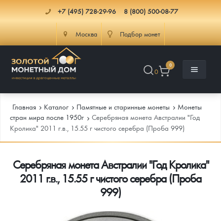
+7 (495) 728-29-96
8 (800) 500-08-77
Москва
Подбор монет
0
0
Главная
Каталог
Памятные и старинные монеты
Монеты
стран мира после 1950г
Серебряная монета Австралии "Год
Кролика" 2011 г.в., 15.55 г чистого серебра (Проба 999)
Каталог
Серебряная монета Австралии "Год Кролика"
Инфо
Каталог Монет
2011 г.в., 15.55 г чистого серебра (Проба
Доставка
Инвестиционные монеты
Как сделать заказ
999)
Услуги
Памятные и старинные монеты
Подлинность монет
Монеты Россия и СССР