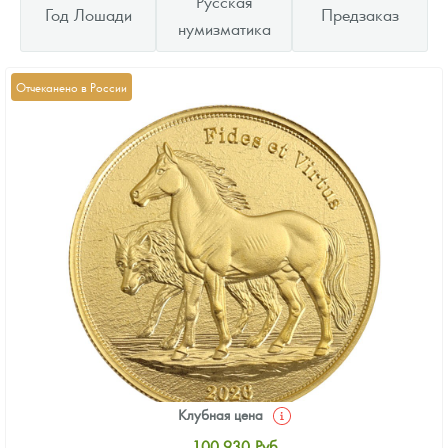
Русская
Год Лошади
Предзаказ
нумизматика
Отчеканено в России
Клубная цена
100 930
Руб.