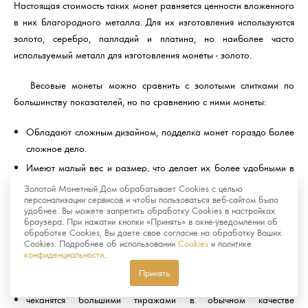
Настоящая стоимость таких монет равняется ценности вложенного
в них благородного металла. Для их изготовления используются
золото, серебро, палладий и платина, но наиболее часто
используемый металл для изготовления монеты - золото.
Весовые монеты можно сравнить с золотыми слитками по
большинству показателей, но по сравнению с ними монеты:
Обладают сложным дизайном, подделка монет гораздо более
сложное дело.
Имеют малый вес и размер, что делает их более удобными в
хранении и реализации.
Золотой Монетный Дом обрабатывает Cookies с целью
персонализации сервисов и чтобы пользоваться веб-сайтом было
удобнее. Вы можете запретить обработку Cookies в настройках
Памятные и инвестиционные монеты отличаются тем, что
браузера. При нажатии кнопки «Принять» в окне-уведомлении об
вторые:
обработке Cookies, Вы даете свое согласие на обработку Ваших
Cookies. Подробнее об использовании
Cookies
и политике
конфиденциальности
.
не пользуются большим спросом у нумизматов
Принять
не имеют художественной ценности
чеканятся большими тиражами в обычном качестве