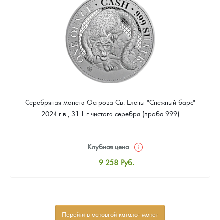
Звоните
Серебряная монета Острова Св. Елены "Снежный барс"
2024 г.в., 31.1 г чистого серебра (проба 999)
Клубная цена
9 258
Руб.
Стандартная цена
9 803
Руб.
Цена выкупа
Перейти в основной каталог монет
Звоните