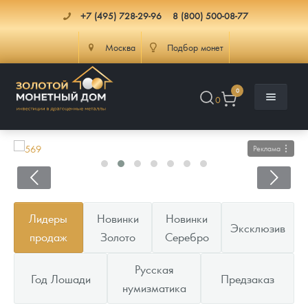
+7 (495) 728-29-96
8 (800) 500-08-77
Москва
Подбор монет
0
0
Реклама
Каталог
Лидеры
Новинки
Новинки
Эксклюзив
Инфо
Каталог Монет
продаж
Золото
Серебро
Доставка
Инвестиционные монеты
Как сделать заказ
Русская
Год Лошади
Предзаказ
нумизматика
Услуги
Памятные и старинные монеты
Подлинность монет
Монеты Россия и СССР