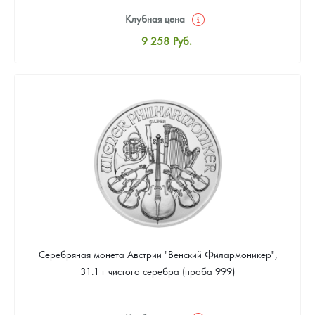
Клубная цена
9 258
Руб.
Стандартная цена
9 803
Руб.
Цена выкупа
Звоните
Серебряная монета Австрии "Венский Филармоникер",
31.1 г чистого серебра (проба 999)