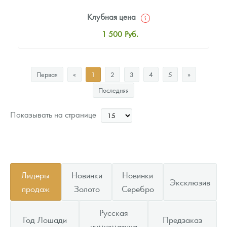
Клубная цена
1 500
Руб.
Стандартная цена
1 600
Руб.
Первая
«
1
2
3
4
5
»
Цена выкупа
Последняя
Звоните
Показывать на странице
Лидеры
Новинки
Новинки
Эксклюзив
продаж
Золото
Серебро
Русская
Год Лошади
Предзаказ
нумизматика