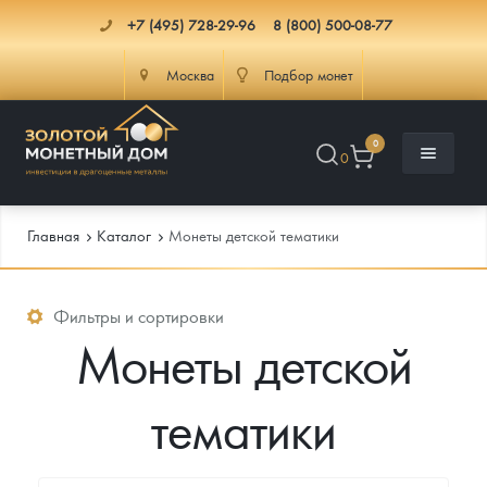
+7 (495) 728-29-96
8 (800) 500-08-77
Москва
Подбор монет
0
0
Главная
Каталог
Монеты детской тематики
Каталог
Фильтры и сортировки
Монеты детской
Инфо
Каталог Монет
тематики
Доставка
Инвестиционные монеты
Как сделать заказ
Услуги
Памятные и старинные монеты
Подлинность монет
Монеты Россия и СССР