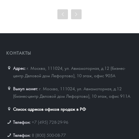
101 860
Руб.
Цена выкупа
93 023
Руб.
КОНТАКТЫ
Адрес:
г. Москва, 111024
,
ул. Авиамоторная, д.12 (бизнес-
центр Деловой дом Лефортово), 10 этаж, офис 905А
Выкуп монет:
г. Москва, 111024, ул. Авиамоторная, д.12
(бизнес-центр Деловой дом Лефортово), 10 этаж, офис 911А
Список адресов офисов продаж в РФ
Телефон:
+7 (495) 728-29-96
Телефон:
8 (800) 500-08-77