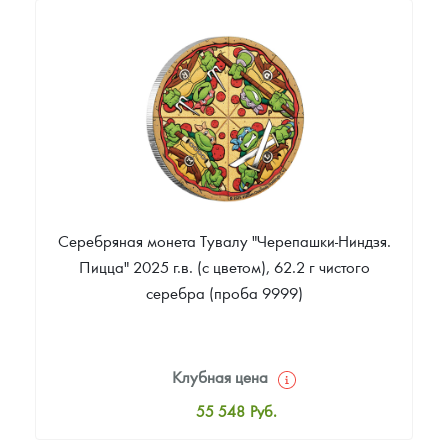
Русская нумизматика
34 309
Руб.
Цена выкупа
Золотая карманная галерея
Звоните
Наборы подарочных и коллекционных монет
Монеты и жетоны из недрагоценных металлов
Книги по нумизматике
Серебряная монета Тувалу "Черепашки-Ниндзя.
Пицца" 2025 г.в. (с цветом), 62.2 г чистого
серебра (проба 9999)
Клубная цена
55 548
Руб.
Стандартная цена