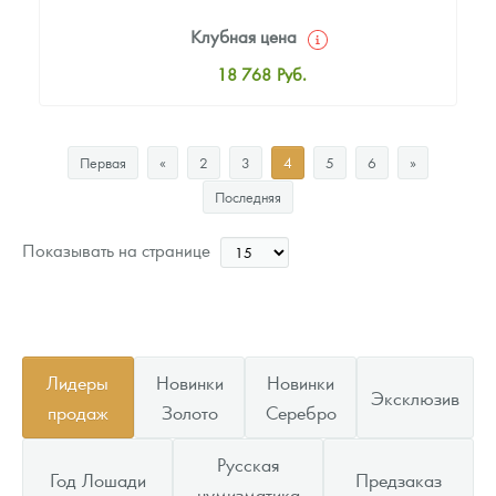
Клубная цена
18 768
Руб.
Стандартная цена
19 811
Руб.
Первая
«
2
3
4
5
6
»
Цена выкупа
Последняя
Звоните
Показывать на странице
Лидеры
Новинки
Новинки
Эксклюзив
продаж
Золото
Серебро
Русская
Год Лошади
Предзаказ
нумизматика