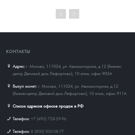
99 715
Руб.
Цена выкупа
91 630
Руб.
КОНТАКТЫ
Адрес:
г. Москва, 111024
,
ул. Авиамоторная, д.12 (бизнес-
центр Деловой дом Лефортово), 10 этаж, офис 905А
Выкуп монет:
г. Москва, 111024, ул. Авиамоторная, д.12
(бизнес-центр Деловой дом Лефортово), 10 этаж, офис 911А
Список адресов офисов продаж в РФ
Телефон:
+7 (495) 728-29-96
Телефон:
8 (800) 500-08-77