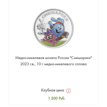
Русская нумизматика
11 991
Руб.
Цена выкупа
Золотая карманная галерея
Звоните
Наборы подарочных и коллекционных монет
Монеты и жетоны из недрагоценных металлов
Книги по нумизматике
Медно-никелевая монета России "Смешарики"
2023 г.в., 10 г медно-никелевого сплава
Клубная цена
1 200
Руб.
Стандартная цена