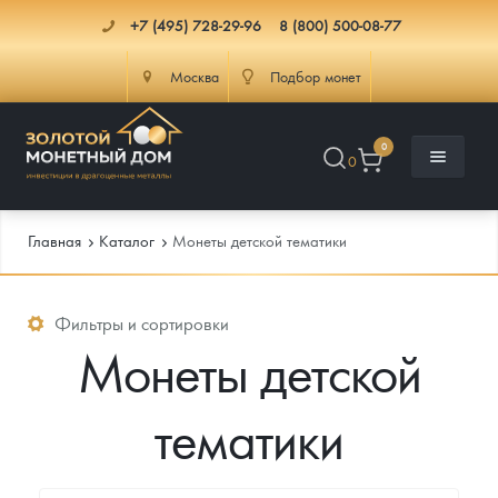
+7 (495) 728-29-96
8 (800) 500-08-77
Москва
Подбор монет
0
0
Главная
Каталог
Монеты детской тематики
Каталог
Фильтры и сортировки
Монеты детской
Инфо
Каталог Монет
тематики
Доставка
Инвестиционные монеты
Как сделать заказ
Услуги
Памятные и старинные монеты
Подлинность монет
Монеты Россия и СССР