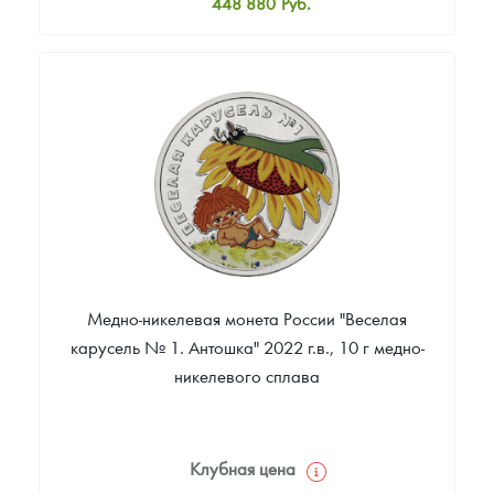
448 880
Руб.
Стандартная цена
452 471
Руб.
Цена выкупа
Звоните
Медно-никелевая монета России "Веселая
карусель № 1. Антошка" 2022 г.в., 10 г медно-
никелевого сплава
Клубная цена