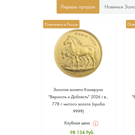
Лидеры продаж
Новинки Золо
Отчеканено в России
Отче
а Острова Св.
Золотая монета Камеруна
рс" 2024 г.в.,
"Верность и Доблесть" 2026 г.в.,
"
еребра (проба
7.78 г чистого золота (проба
9999)
цена
Клубная цена
4
Руб.
98 134
Руб.