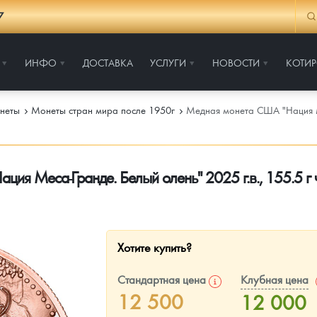
7
ИНФО
ДОСТАВКА
УСЛУГИ
НОВОСТИ
КОТИ
неты
Монеты стран мира после 1950г
Медная монета США "Нация Ме
ия Меса-Гранде. Белый олень" 2025 г.в., 155.5 г 
Хотите купить?
Стандартная цена
Клубная цена
12 500
12 000