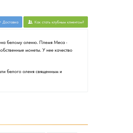
Доставка
Как стать клубным клиентом?
на белому оленю. Племя Меса -
обственные монеты. У нее качество
али белого оленя священным и