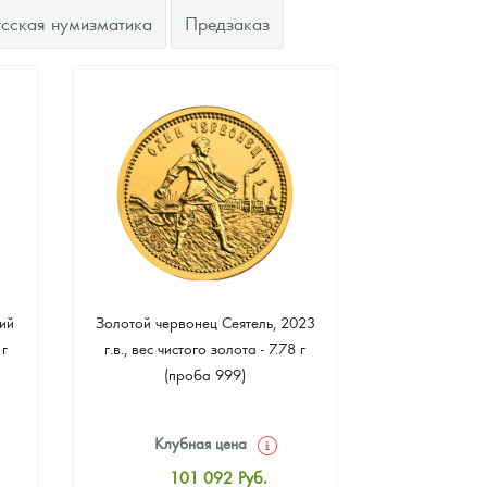
усская нумизматика
Предзаказ
ий
Золотой червонец Сеятель, 2023
Золотая 
 г
г.в., вес чистого золота - 7.78 г
"Филармонике
(проба 999)
г чистого зо
Клубная цена
Клуб
101 092
Руб.
10