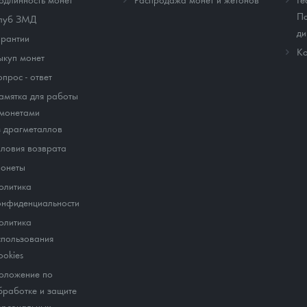
По
луб ЗМД
ди
арантии
Ко
ыкуп монет
опрос - ответ
амятка для работы
 монетами
з драгметаллов
словия возврата
онеты
олитика
онфиденциальности
олитика
спользования
ookies
оложение по
бработке и защите
ерсональных