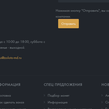
Нажимая кнопку "Отправить", вы 
компании.
Отправить
ца с 10:00 до 18:00, суббота с
сенье - выходной.
ss@zoloto-md.ru
ФОРМАЦИЯ
СПЕЦ ПРЕДЛОЖЕНИЯ
НО
оставка
Подбор монет
Ан
ак сделать заказ
Информация
Cт
одлинность монет
Распродажа монет и жетонов
Ге