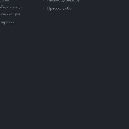
бедоносец -
Пресс-служба
намика цен
тировки