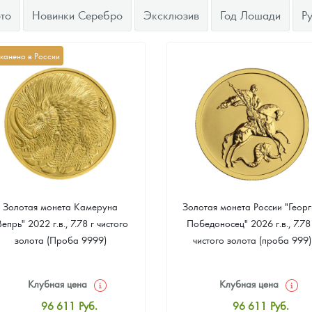
то
Новинки Серебро
Эксклюзив
Год Лошади
Р
канено в России
Золотая монета Камеруна
Золотая монета России "Георг
Вепрь" 2022 г.в., 7.78 г чистого
Победоносец" 2026 г.в., 7.78
золота (Проба 9999)
чистого золота (проба 999)
Клубная цена
Клубная цена
96 611
Руб.
96 611
Руб.