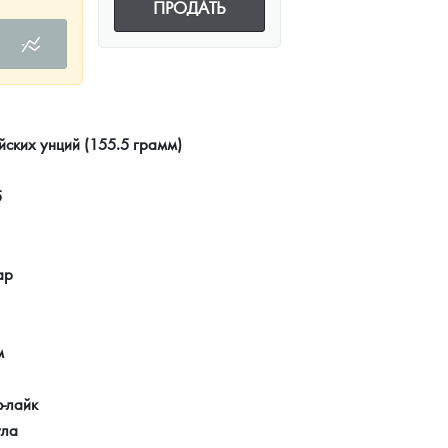
ПРОДАТЬ
йских унций (155.5 грамм)
5
ар
м
-лайк
ула