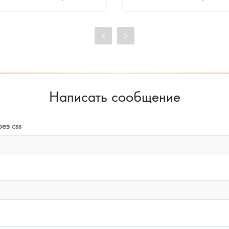
Стандартная цена
Стандартная цена
97 059
Руб.
97 059
Руб.
Цена выкупа
Цена выкупа
91 413
Руб.
92 309
Руб.
Написать сообщение
ез css