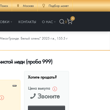
Поиск
Москва
Подбор монет
0
РОВКИ
КОНТАКТЫ
О НАС
0
са-Гранде. Белый олень" 2025 г.в., 155.5 г
чистой меди (проба 999)
Хотите продать?
Цена выкупа
Звоните