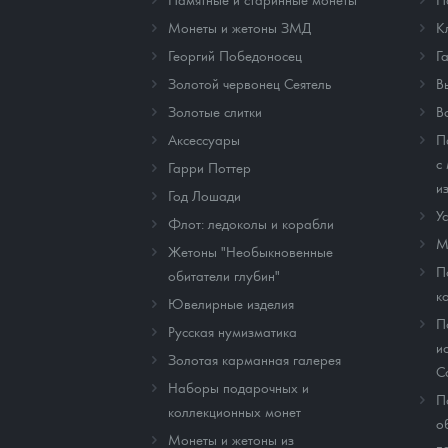
Монеты и жетоны ЗМД
К
Георгий Победоносец
Г
Золотой червонец Сеятель
В
Золотые слитки
В
Аксессуары
П
с
Гарри Поттер
и
Год Лошади
У
Флот: ледоколы и корабли
М
Жетоны "Необыкновенные
П
обитатели глубин"
к
Ювелирные изделия
П
Русская нумизматика
и
Золотая карманная галерея
C
Наборы подарочных и
П
коллекционных монет
о
Монеты и жетоны из
п