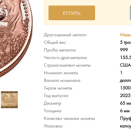
КУПИТЬ
ра, платины на 2026 год
Драгоценный металл
Медь
Общий вес
5 тро
Проба металла
999
Чистого драгметалла
155.
Страна-эмитент монеты
США
Номинал монеты
1
Валюта номинала
долл
Тираж монеты
1500
Год выпуска
2025
Диаметр
65 м
данных
Толщина
6 мм
Качество чеканки монеты
Пруф
Упаковка
капс