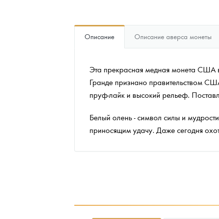
Наборы подарочных и коллекционных монет
Описание
Описание аверса монеты
Монеты и жетоны из недрагоценных металлов
Книги по нумизматике
Эта прекрасная медная монета США 
Гранде признано правительством США 
пруф-лайк и высокий рельеф. Поставл
Белый олень - символ силы и мудрост
приносящим удачу. Даже сегодня охотн