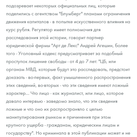
Русская нумизматика
подозревает некоторых официальных лиц, которые
поделились с агентством "Блумберг" планами ограничения
Золотая карманная галерея
движения капиталов - в попытке искусственного влияния на
курс рубля. Регулятор имеет полномочия для
Наборы подарочных и коллекционных монет
расследования этой истории, говорит партнер
Монеты и жетоны из недрагоценных металлов
юридической фирмы "Арт де Лекс" Андрей Агешин, более
того - Уголовный кодекс предусматривает за подобный
Книги по нумизматике
проступок лишение свободы - от 4 до 7 лет: "ЦБ, или
органам МВД, которые будут это расследовать, предстоит
доказать - во-первых, факт умышленного распространения
этих сведений, во-вторых - что эти сведения имеют ложный
характер... Что лицо - как журналист, или лицо, которое
давало интервью - заведомо знало, что эти сведения
ложные и что оно их распространяло с целью
манипулирования рынком и причинения при этом
крупного ущерба - гражданам, юридическим лицам и
государству". Но криминала в этой публикации может и не