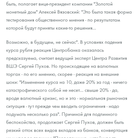
быть, полагает вице-президент компании "Золотой
монетный дом" Алексей Вязовский: "Это была такая форма
тестирования общественного мнения - по результатам
которой будут приняты какие-то решения...
Возможно, в будущем, не сейчас". В условиях падения
курса рубля реакция Центробанка оказалась
предсказуема, считает ведущий эксперт Центра Развития
ВШЭ Сергей Пухов. Но происходящее на валютных
торгах - по его мнению, скорее - реакция на внешние
шоки: "Изменение курса на 10, даже 20% за год - ничего
катастрофического собой не несет... свыше 20% - да,
вроде валютный кризис, но и это - нормальная рыночная
ситуация - тут прежде чем вводить ограничения - надо
подумать несколько раз". Причиной для подлинного
беспокойства, продолжает Сергей Пухов, должен быть
резкий отток всех видов вкладов из банков, конвертация
их и увод за границу: "Первопричина - устойчивость