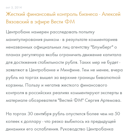
Новости
Монеты и жетоны ЗМД
Клуб ЗМД
Подбор монет
Иностранные
Памятные монеты России и СССР
окт 3, 2014
Жесткий финансовый контроль бизнеса - Алексей
Котировки
Георгий Победоносец
Гарантии
Информация
Аналитика и события
Монеты стран мира после 1950г
Монеты Царской России
Вязовский в эфире Вести ФМ
Контакты
Золотой червонец Сеятель
Выкуп монет
Распродажа монет и жетонов
Cтатьи
Курс золота и серебра
Итоги 2025 года. Прогноз курсов золота, серебра, платины на
Центробанк намерен расследовать попытку
2026 год
манипулирования рынком - в результате комментариев
О нас
Золотые слитки
Вопрос - ответ
Георгий Победоносец - динамика цен
Лом выкуп
Выкуп серебряных монет
неназванных официальных лиц агентству "Блумберг" о
планах регулятора якобы ограничить движение капитала
Аксессуары
Памятка для работы с монетами из драгметаллов
Скупка слитков
Наши преимущества
для достижения стабильности рубля. Таких мер не будет -
заявляют в Центробанке и Минфине. Тем не менее, вчера
Гарри Поттер
Условия возврата
Письмо директору
рубль на торгах вышел за верхние границы бивалютной
Год Лошади
Монеты
Пресс-служба
корзины. Пользу и негатив жесткого финансового
контроля в российских реалиях комментируют эксперты в
Флот: ледоколы и корабли
Политика конфиденциальности
материале обозревателя "Вестей ФМ" Сергея Артемова.
Жетоны "Необыкновенные обитатели глубин"
Политика использования Cookies
На торгах 30 сентября рубль опустился более чем на 50
копеек к доллару - что резко выбилось из предыдущей
Ювелирные изделия
Положение по обработке и защите персональных данных
динамики его ослабления. Руководство Центробанка