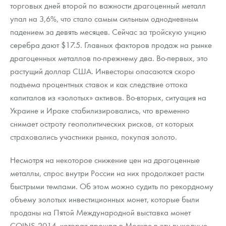
торговых дней второй по важности драгоценный металл
упал на 3,6%, что стало самым сильным однодневным
падением за девять месяцев. Сейчас за тройскую унцию
серебра дают $17.5. Главных факторов продаж на рынке
драгоценных металлов по-прежнему два. Во-первых, это
растущий доллар США. Инвесторы опасаются скоро
подъема процентных ставок и как следствие оттока
капиталов из «золотых» активов. Во-вторых, ситуация на
Украине и Ираке стабилизировались, что временно
снимает остроту геополитических рисков, от которых
страховались участники рынка, покупая золото.
Несмотря на некоторое снижение цен на драгоценные
металлы, спрос внутри России на них продолжает расти
быстрыми темпами. Об этом можно судить по рекордному
объему золотых инвестиционных монет, которые были
проданы на Пятой Международной выставка монет
COINS-2014, которая прошла в Москве в эти выходные.