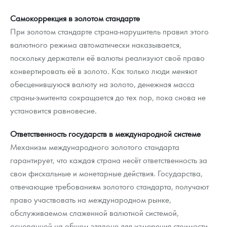
Русская нумизматика
Самокоррекция в золотом стандарте
Золотая карманная галерея
При золотом стандарте страна-нарушитель правил этого
валютного режима автоматически наказывается,
Наборы подарочных и коллекционных монет
поскольку держатели её валюты реализуют своё право
конвертировать её в золото. Как только люди меняют
Монеты и жетоны из недрагоценных металлов
обесценившуюся валюту на золото, денежная масса
Книги по нумизматике
страны-эмитента сокращается до тех пор, пока снова не
установится равновесие.
Ответственность государств в международной системе
Механизм международного золотого стандарта
гарантирует, что каждая страна несёт ответственность за
свои фискальные и монетарные действия. Государства,
отвечающие требованиям золотого стандарта, получают
право участвовать на международном рынке,
обслуживаемом слаженной валютной системой,
основанной на общем эталоне для измерения стоимости.