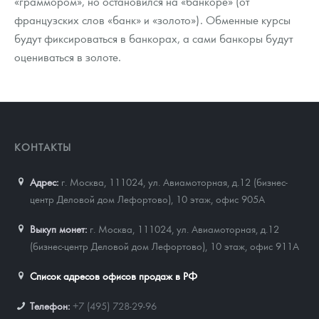
«граммором», но остановился на «банкоре» (от
французских слов «банк» и «золото»). Обменные курсы
будут фиксироваться в банкорах, а сами банкоры будут
оцениваться в золоте.
КОНТАКТЫ
Адрес:
г. Москва, 111024
,
ул. Авиамоторная, д.12 (бизнес-
центр Деловой дом Лефортово), 10 этаж, офис 905А
Выкуп монет:
г. Москва, 111024, ул. Авиамоторная, д.12
(бизнес-центр Деловой дом Лефортово), 10 этаж, офис 911А
Список адресов офисов продаж в РФ
Телефон:
+7 (495) 728-29-96