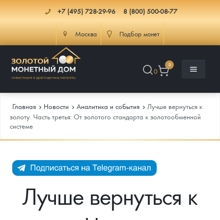
+7 (495) 728-29-96
8 (800) 500-08-77
Москва
Подбор монет
0
0
Главная
Новости
Аналитика и события
Лучше вернуться к
золоту. Часть третья: От золотого стандарта к золотообменной
системе
Каталог
Инфо
Каталог Монет
Доставка
Инвестиционные монеты
Как сделать заказ
Лучше вернуться к
Услуги
Памятные и старинные монеты
Подлинность монет
Монеты Россия и СССР