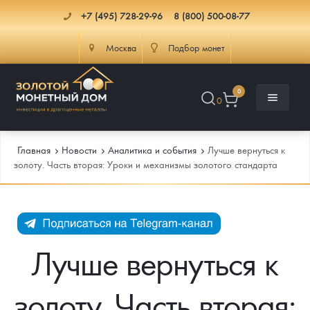
+7 (495) 728-29-96
8 (800) 500-08-77
Москва
Подбор монет
0
0
Главная
Новости
Аналитика и события
Лучше вернуться к
золоту. Часть вторая: Уроки и механизмы золотого стандарта
Каталог
Инфо
Каталог Монет
Лучше вернуться к
Доставка
Инвестиционные монеты
Как сделать заказ
золоту. Часть вторая:
Услуги
Памятные и старинные монеты
Подлинность монет
Монеты Россия и СССР