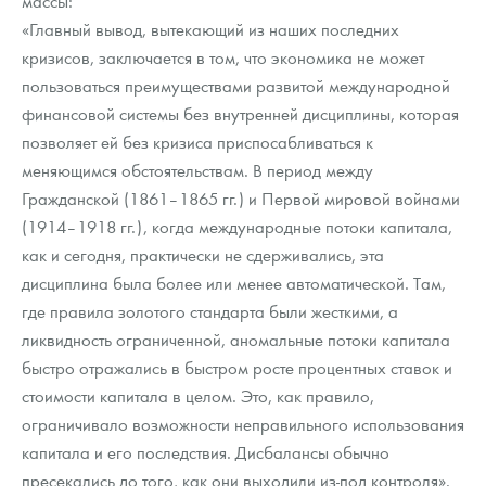
массы:
Русская нумизматика
«Главный вывод, вытекающий из наших последних
кризисов, заключается в том, что экономика не может
Золотая карманная галерея
пользоваться преимуществами развитой международной
Наборы подарочных и коллекционных монет
финансовой системы без внутренней дисциплины, которая
позволяет ей без кризиса приспосабливаться к
Монеты и жетоны из недрагоценных металлов
меняющимся обстоятельствам. В период между
Гражданской (1861–1865 гг.) и Первой мировой войнами
Книги по нумизматике
(1914–1918 гг.), когда международные потоки капитала,
как и сегодня, практически не сдерживались, эта
дисциплина была более или менее автоматической. Там,
где правила золотого стандарта были жесткими, а
ликвидность ограниченной, аномальные потоки капитала
быстро отражались в быстром росте процентных ставок и
стоимости капитала в целом. Это, как правило,
ограничивало возможности неправильного использования
капитала и его последствия. Дисбалансы обычно
пресекались до того, как они выходили из-под контроля».