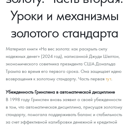
Новости
Монеты и жетоны ЗМД
Клуб ЗМД
Подбор монет
Иностранные
Памятные монеты России и СССР
Уроки и механизмы
Котировки
Георгий Победоносец
Гарантии
Информация
Аналитика и события
Монеты стран мира после 1950г
Монеты Царской России
золотого стандарта
Контакты
Золотой червонец Сеятель
Выкуп монет
Распродажа монет и жетонов
Cтатьи
Курс золота и серебра
Итоги 2025 года. Прогноз курсов золота, серебра, платины на
2026 год
О нас
Золотые слитки
Вопрос - ответ
Георгий Победоносец - динамика цен
Лом выкуп
Выкуп серебряных монет
Материал книги «На вес золота: как раскрыть силу
Аксессуары
Памятка для работы с монетами из драгметаллов
Скупка слитков
надежных денег» (2024 год), написанной Джуди Шелтон,
Наши преимущества
экономического советника президента США Дональда
Гарри Поттер
Условия возврата
Письмо директору
Трампа во время его первого срока. Она защищает идею
возвращения к золотому стандарту. Часть первая
тут
.
Год Лошади
Монеты
Пресс-служба
Убежденность Гринспена в автоматической дисциплине
Флот: ледоколы и корабли
Политика конфиденциальности
В 1998 году Гринспен вновь заявил о своей убежденности
Жетоны "Необыкновенные обитатели глубин"
Политика использования Cookies
в том, что автоматическая дисциплина, присущая золотому
стандарту, помогала поддерживать баланс и стабильность
Ювелирные изделия
Положение по обработке и защите персональных данных
за счет эффективной калибровки денежной и кредитной