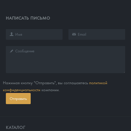
Русская нумизматика
Золотая карманная галерея
НАПИСАТЬ ПИСЬМО
Наборы подарочных и коллекционных монет
Монеты и жетоны из недрагоценных металлов
Книги по нумизматике
Нажимая кнопку "Отправить", вы соглашаетесь
политикой
конфиденциальности
компании.
Отправить
КАТАЛОГ