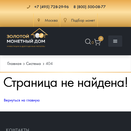
+7 (495) 728-29-96
8 (800) 500-08-77
Москва
Подбор монет
0
0
Главная
Система
404
Страница не найдена!
Каталог
Инфо
Каталог Монет
Вернуться на главную
Доставка
Инвестиционные монеты
Как сделать заказ
Услуги
Памятные и старинные монеты
Подлинность монет
Монеты Россия и СССР
КОНТАКТЫ