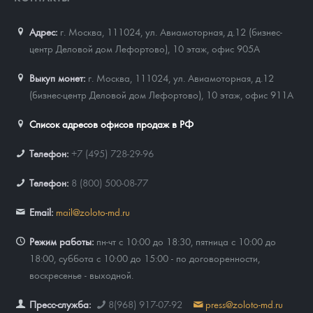
Новости
Монеты и жетоны ЗМД
Клуб ЗМД
Подбор монет
Иностранные
Памятные монеты России и СССР
Адрес:
г. Москва, 111024
,
ул. Авиамоторная, д.12 (бизнес-
Котировки
Георгий Победоносец
Гарантии
Информация
Аналитика и события
Монеты стран мира после 1950г
Монеты Царской России
центр Деловой дом Лефортово), 10 этаж, офис 905А
Контакты
Золотой червонец Сеятель
Выкуп монет
Распродажа монет и жетонов
Cтатьи
Курс золота и серебра
Итоги 2025 года. Прогноз курсов золота, серебра, платины на
Выкуп монет:
г. Москва, 111024, ул. Авиамоторная, д.12
2026 год
(бизнес-центр Деловой дом Лефортово), 10 этаж, офис 911А
О нас
Золотые слитки
Вопрос - ответ
Георгий Победоносец - динамика цен
Лом выкуп
Выкуп серебряных монет
Список адресов офисов продаж в РФ
Аксессуары
Памятка для работы с монетами из драгметаллов
Скупка слитков
Наши преимущества
Телефон:
+7 (495) 728-29-96
Гарри Поттер
Условия возврата
Письмо директору
Телефон:
8 (800) 500-08-77
Год Лошади
Монеты
Пресс-служба
Email:
mail@zoloto-md.ru
Флот: ледоколы и корабли
Политика конфиденциальности
Режим работы:
пн-чт с 10:00 до 18:30, пятница с 10:00 до
Жетоны "Необыкновенные обитатели глубин"
Политика использования Cookies
18:00, суббота с 10:00 до 15:00 - по договоренности,
воскресенье - выходной.
Ювелирные изделия
Положение по обработке и защите персональных данных
Пресс-служба:
8(968) 917-07-92
press@zoloto-md.ru