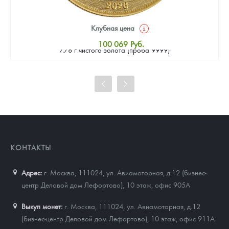
Клубная цена
Золотая монета Камеруна "Верность и Доблесть" 2026 г.в.,
100 069
Руб.
7.78 г чистого золота (проба 9999)
Стандартная цена
100 992
Руб.
Цена выкупа
92 230
Руб.
КОНТАКТЫ
Адрес:
г. Москва, 111024
,
ул. Авиамоторная, д.12 (бизнес-
центр Деловой дом Лефортово), 10 этаж, офис 905А
Выкуп монет:
г. Москва, 111024, ул. Авиамоторная, д.12
(бизнес-центр Деловой дом Лефортово), 10 этаж, офис 911А