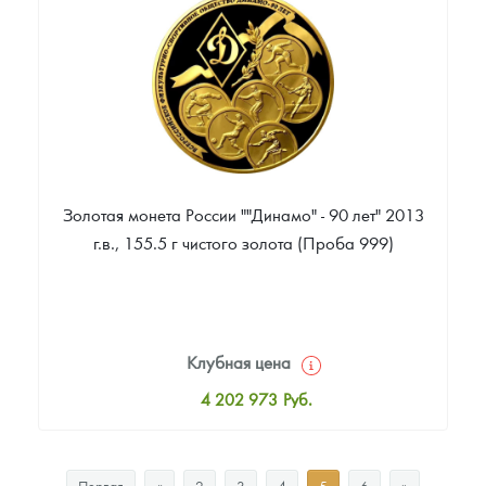
Звоните
Золотая монета России ""Динамо" - 90 лет" 2013
г.в., 155.5 г чистого золота (Проба 999)
Клубная цена
4 202 973
Руб.
Стандартная цена
4 202 973
Руб.
Первая
«
2
3
4
5
6
»