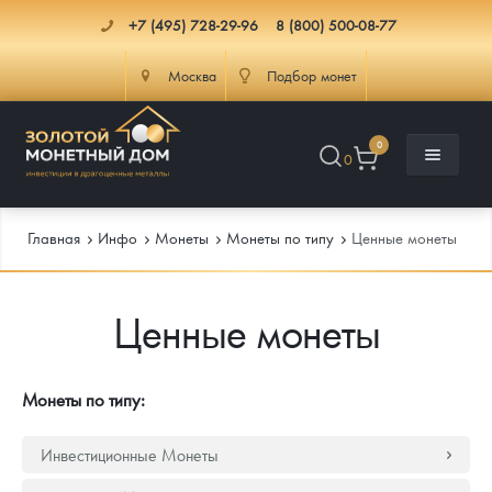
+7 (495) 728-29-96
8 (800) 500-08-77
Москва
Подбор монет
0
0
Главная
Инфо
Монеты
Монеты по типу
Ценные монеты
Ценные монеты
Каталог
Инфо
Каталог Монет
Монеты по типу:
Доставка
Инвестиционные монеты
Как сделать заказ
Инвестиционные Монеты
Услуги
Памятные и старинные монеты
Подлинность монет
Монеты Россия и СССР