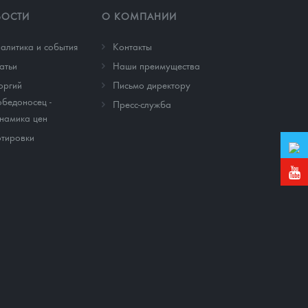
ВОСТИ
О КОМПАНИИ
алитика и события
Контакты
атьи
Наши преимущества
оргий
Письмо директору
бедоносец -
Пресс-служба
намика цен
тировки