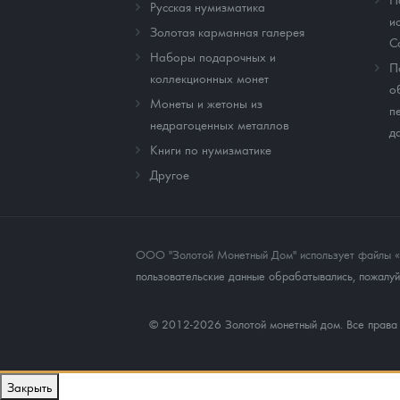
Русская нумизматика
и
Золотая карманная галерея
C
Наборы подарочных и
П
коллекционных монет
о
Монеты и жетоны из
п
недрагоценных металлов
д
Книги по нумизматике
Другое
ООО "Золотой Монетный Дом" использует файлы «co
пользовательские данные обрабатывались, пожалуйс
© 2012-2026 Золотой монетный дом. Все прав
Закрыть