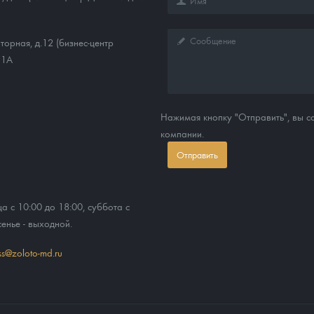
ра, платины на 2026 год
торная, д.12 (бизнес-центр
11А
Нажимая кнопку "Отправить", вы 
компании.
Отправить
ца с 10:00 до 18:00, суббота с
сенье - выходной.
данных
ss@zoloto-md.ru