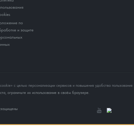
спользования
ookies
оложение по
бработке и защите
ерсональных
анных
okie» с целью персонализации сервисов и повышения удобства пользования 
та, ограничьте их использование в своём браузере.
а защищены