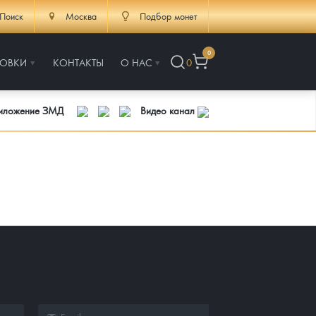
Поиск
Москва
Подбор монет
0
РОВКИ
КОНТАКТЫ
О НАС
0
риложение ЗМД
Видео канал