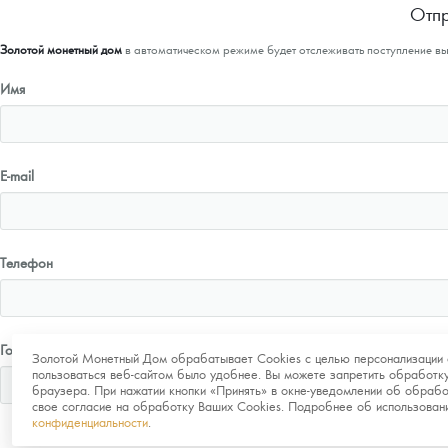
Отпр
Золотой монетный дом
в автоматическом режиме будет отслеживать поступление в
Имя
E-mail
Телефон
Город
Золотой Монетный Дом обрабатывает Cookies с целью персонализации 
пользоваться веб-сайтом было удобнее. Вы можете запретить обработку
браузера. При нажатии кнопки «Принять» в окне-уведомлении об обрабо
свое согласие на обработку Ваших Cookies. Подробнее об использова
конфиденциальности
.