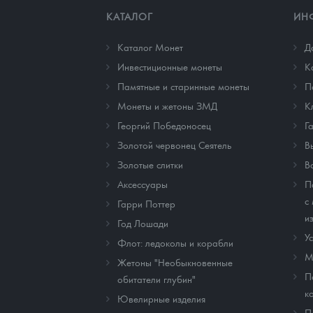
КАТАЛОГ
ИН
Наборы подарочных и коллекционных монет
Каталог Монет
Д
Монеты и жетоны из недрагоценных металлов
Инвестиционные монеты
К
Памятные и старинные монеты
П
Книги по нумизматике
Монеты и жетоны ЗМД
К
Георгий Победоносец
Г
Золотой червонец Сеятель
В
Золотые слитки
В
Аксессуары
П
с
Гарри Поттер
и
Год Лошади
У
Флот: ледоколы и корабли
М
Жетоны "Необыкновенные
П
обитатели глубин"
к
Ювелирные изделия
П