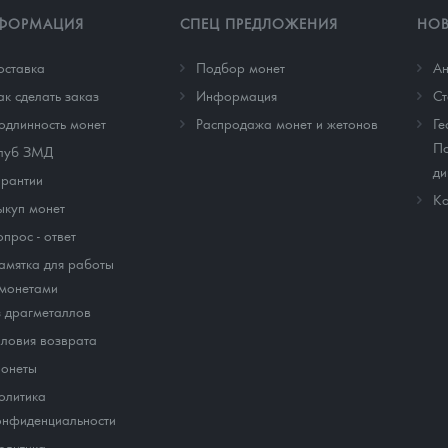
ФОРМАЦИЯ
СПЕЦ ПРЕДЛОЖЕНИЯ
НО
оставка
Подбор монет
Ан
ак сделать заказ
Информация
Cт
одлинность монет
Распродажа монет и жетонов
Ге
По
луб ЗМД
ди
арантии
Ко
ыкуп монет
опрос - ответ
амятка для работы
 монетами
з драгметаллов
словия возврата
онеты
олитика
онфиденциальности
олитика