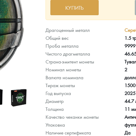
КУПИТЬ
ра, платины на 2026 год
Драгоценный металл
Сере
Общий вес
1.5 т
Проба металла
9999
Чистого драгметалла
46.6
Страна-эмитент монеты
Тува
Номинал монеты
2
Валюта номинала
долл
Тираж монеты
1500
Год выпуска
2025
Диаметр
44.7
данных
Толщина
11 м
Качество чеканки монеты
Антич
Упаковка
футл
Наличие сертификата
Да