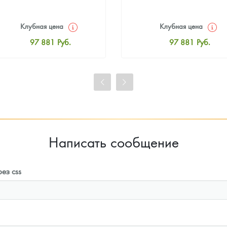
Клубная цена
Клубная цена
97 881
Руб.
97 881
Руб.
Стандартная цена
Стандартная цена
98 331
Руб.
98 331
Руб.
Цена выкупа
Цена выкупа
91 763
Руб.
92 663
Руб.
Написать сообщение
ез css