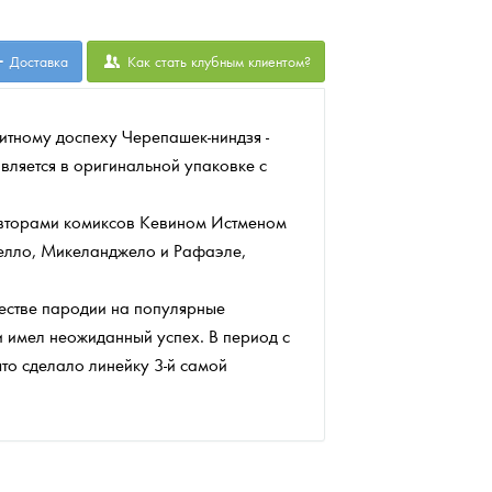
Доставка
Как стать клубным клиентом?
итному доспеху Черепашек-ниндзя -
авляется в оригинальной упаковке с
 авторами комиксов Кевином Истменом
елло, Микеланджело и Рафаэле,
честве пародии на популярные
и имел неожиданный успех. В период с
то сделало линейку 3-й самой