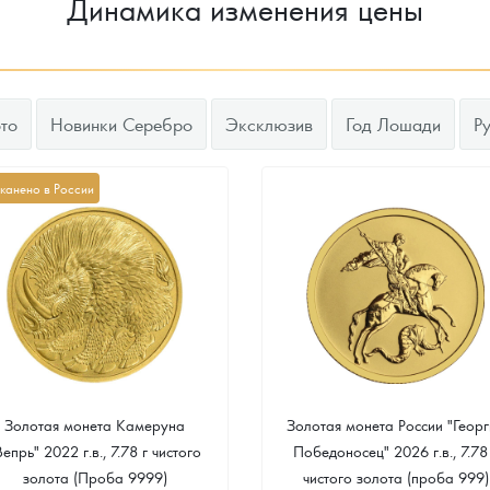
Динамика изменения цены
то
Новинки Серебро
Эксклюзив
Год Лошади
Р
канено в России
Золотая монета Камеруна
Золотая монета России "Георг
Вепрь" 2022 г.в., 7.78 г чистого
Победоносец" 2026 г.в., 7.78
золота (Проба 9999)
чистого золота (проба 999)