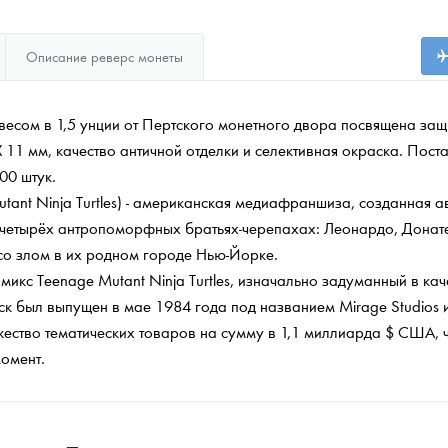
Описание реверс монеты
весом в 1,5 унции от Пертского монетного двора посвящена защ
 11 мм, качество античной отделки и селективная окраска. Пост
00 штук.
utant Ninja Turtles) - американская медиафраншиза, созданная
 четырёх антропоморфных братьях-черепахах: Леонардо, Донат
со злом в их родном городе Нью-Йорке.
кс Teenage Mutant Ninja Turtles, изначально задуманный в ка
к был выпущен в мае 1984 года под названием Mirage Studios 
ство тематических товаров на сумму в 1,1 миллиарда $ США, ч
омент.