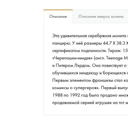
Наборы подарочных и коллекционных монет
Описание
Описание аверса монеты
Монеты и жетоны из недрагоценных металлов
Эта удивительная серебряная монета 
Книги по нумизматике
панцирю. У неё размеры 44.7 Х 38.3 Х
сертификатом подлинности. Тираж: 15
«Черепашки-ниндзя» (англ. Teenage M
и Питером Лэрдом. Она повествует о
обучившихся ниндзюцу и борющихся 
Первым элементом франшизы стал коми
комиксы о супергероях. Первый выпус
1988 по 1992 год было продано множе
продаваемой серией игрушек на тот м