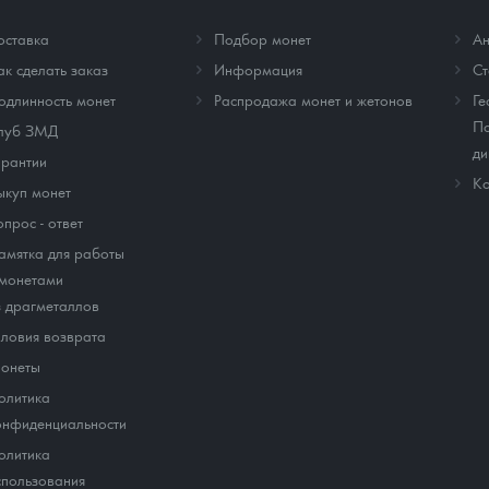
оставка
Подбор монет
Ан
ак сделать заказ
Информация
Cт
одлинность монет
Распродажа монет и жетонов
Ге
По
луб ЗМД
ди
арантии
Ко
ыкуп монет
опрос - ответ
амятка для работы
 монетами
з драгметаллов
словия возврата
онеты
олитика
онфиденциальности
олитика
спользования