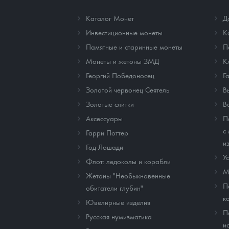
Каталог Монет
Д
Инвестиционные монеты
К
Памятные и старинные монеты
П
Монеты и жетоны ЗМД
К
Георгий Победоносец
Г
Золотой червонец Сеятель
В
Золотые слитки
В
Аксессуары
П
с
Гарри Поттер
и
Год Лошади
У
Флот: ледоколы и корабли
М
Жетоны "Необыкновенные
П
обитатели глубин"
к
Ювелирные изделия
П
Русская нумизматика
и