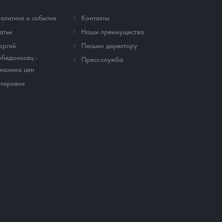
алитика и события
Контакты
атьи
Наши преимущества
оргий
Письмо директору
бедоносец -
Пресс-служба
намика цен
тировки