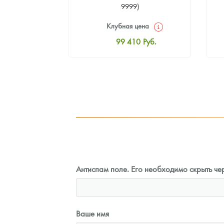
9999)
цена
Клубная цена
1
Руб.
99 410
Руб.
ная цена
Стандартная цена
2
Руб.
99 860
Руб.
ыкупа
Цена выкупа
оните
91 763
Руб.
Антиспам поле. Его необходимо скрыть чер
Ваше имя