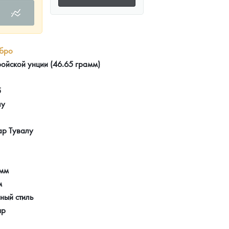
бро
ройской унции (46.65 грамм)
5
лу
ар Тувалу
 мм
м
ный стиль
яр