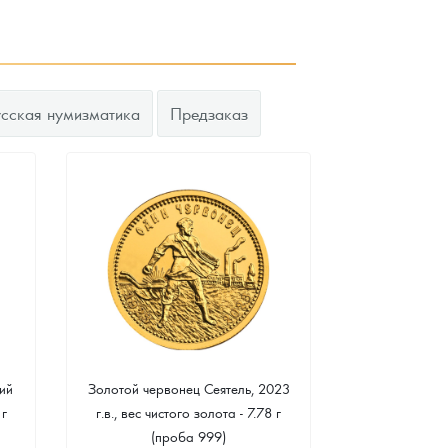
усская нумизматика
Предзаказ
ий
Золотой червонец Сеятель, 2023
Золотая 
 г
г.в., вес чистого золота - 7.78 г
"Филармонике
(проба 999)
г чистого зо