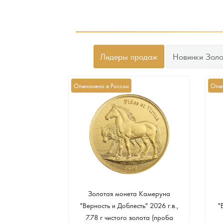
Лидеры продаж
Новинки Золо
Отчеканено в России
Отче
а Острова Св.
Золотая монета Камеруна
рс" 2024 г.в.,
"Верность и Доблесть" 2026 г.в.,
"
еребра (проба
7.78 г чистого золота (проба