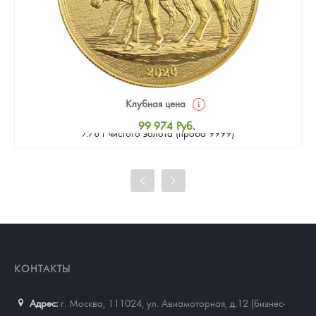
Клубная цена
Золотая монета Камеруна "Верность и Доблесть" 2026 г.в.,
99 974
Руб.
7.78 г чистого золота (проба 9999)
Стандартная цена
100 426
Руб.
Цена выкупа
92 284
Руб.
КОНТАКТЫ
Адрес:
г. Москва, 111024
,
ул. Авиамоторная, д.12 (бизнес-