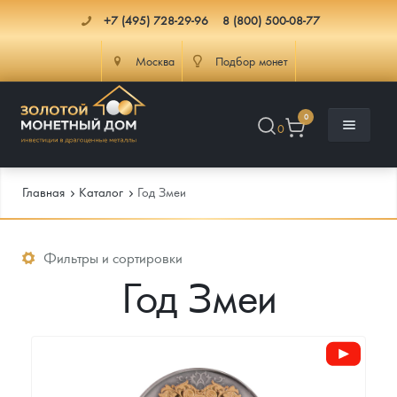
+7 (495) 728-29-96
8 (800) 500-08-77
Москва
Подбор монет
0
0
Главная
Каталог
Год Змеи
Каталог
Фильтры и сортировки
Год Змеи
Инфо
Каталог Монет
Доставка
Инвестиционные монеты
Как сделать заказ
Услуги
Памятные и старинные монеты
Подлинность монет
Монеты Россия и СССР