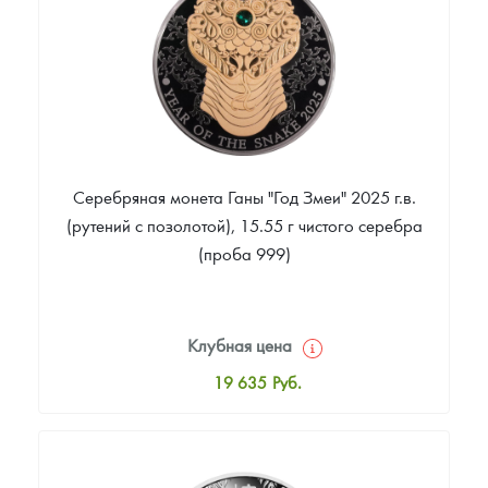
Русская нумизматика
Звоните
Золотая карманная галерея
Наборы подарочных и коллекционных монет
Монеты и жетоны из недрагоценных металлов
Серебряная монета Ганы "Год Змеи" 2025 г.в.
Книги по нумизматике
(рутений с позолотой), 15.55 г чистого серебра
(проба 999)
Клубная цена
19 635
Руб.
Стандартная цена
20 159
Руб.
Цена выкупа