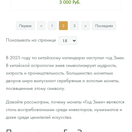
3 000
Руб.
Стандартная цена
3 300
Руб.
Первая
«
1
2
3
»
Последняя
Цена выкупа
Звоните
Показывать на странице
В 2025 году по китайскому календарю наступил год Змеи.
В китайской астрологии змея символизирует мудрость,
хитрость и проницательность. Большинство монетных
дворов мира выпускают серебряные и золотые монеты,
посвященные этому символу.
Давайте рассмотрим, почему монеты «Год Змеи» являются
столь востребованными среди инвесторов, нумизматов и
даже среди ценителей искусства.