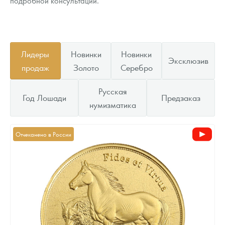
подробной консультации.
Лидеры
Новинки
Новинки
Эксклюзив
продаж
Золото
Серебро
Русская
Год Лошади
Предзаказ
нумизматика
Отчеканено в России