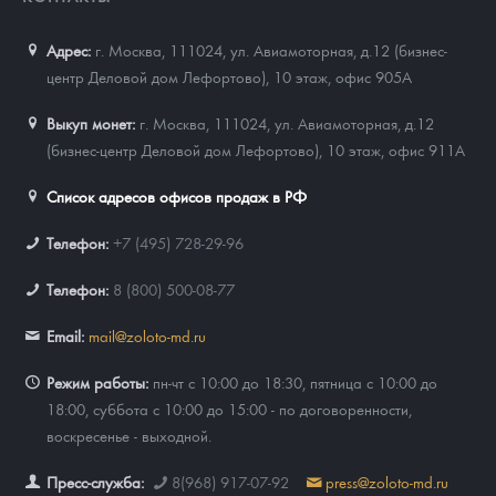
Новости
Монеты и жетоны ЗМД
Клуб ЗМД
Подбор монет
Иностранные
Памятные монеты России и СССР
Адрес:
г. Москва, 111024
,
ул. Авиамоторная, д.12 (бизнес-
Котировки
Георгий Победоносец
Гарантии
Информация
Аналитика и события
Монеты стран мира после 1950г
Монеты Царской России
центр Деловой дом Лефортово), 10 этаж, офис 905А
Контакты
Золотой червонец Сеятель
Выкуп монет
Распродажа монет и жетонов
Cтатьи
Курс золота и серебра
Итоги 2025 года. Прогноз курсов золота, серебра, платины на
Выкуп монет:
г. Москва, 111024, ул. Авиамоторная, д.12
2026 год
(бизнес-центр Деловой дом Лефортово), 10 этаж, офис 911А
О нас
Золотые слитки
Вопрос - ответ
Георгий Победоносец - динамика цен
Лом выкуп
Выкуп серебряных монет
Список адресов офисов продаж в РФ
Аксессуары
Памятка для работы с монетами из драгметаллов
Скупка слитков
Наши преимущества
Телефон:
+7 (495) 728-29-96
Гарри Поттер
Условия возврата
Письмо директору
Телефон:
8 (800) 500-08-77
Год Лошади
Монеты
Пресс-служба
Email:
mail@zoloto-md.ru
Флот: ледоколы и корабли
Политика конфиденциальности
Режим работы:
пн-чт с 10:00 до 18:30, пятница с 10:00 до
Жетоны "Необыкновенные обитатели глубин"
Политика использования Cookies
18:00, суббота с 10:00 до 15:00 - по договоренности,
воскресенье - выходной.
Ювелирные изделия
Положение по обработке и защите персональных данных
Пресс-служба:
8(968) 917-07-92
press@zoloto-md.ru