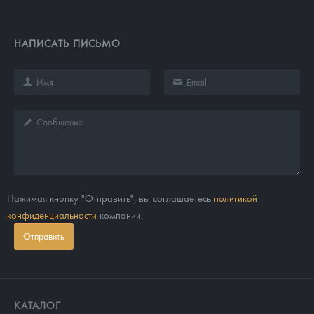
Русская нумизматика
Золотая карманная галерея
НАПИСАТЬ ПИСЬМО
Наборы подарочных и коллекционных монет
Монеты и жетоны из недрагоценных металлов
Книги по нумизматике
Нажимая кнопку "Отправить", вы соглашаетесь
политикой
конфиденциальности
компании.
Отправить
КАТАЛОГ