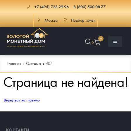
+7 (495) 728-29-96
8 (800) 500-08-77
Москва
Подбор монет
0
0
Главная
Система
404
Страница не найдена!
Каталог
Инфо
Каталог Монет
Вернуться на главную
Доставка
Инвестиционные монеты
Как сделать заказ
Услуги
Памятные и старинные монеты
Подлинность монет
Монеты Россия и СССР
КОНТАКТЫ