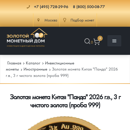
+7 (495) 728-29-96
8 (800) 500-08-77
Москва
Подбор монет
0
0
Главная
Каталог
Инвестиционные
монеты
Иностранные
Золотая монета Китая "Панда" 2026
г.в., 3 г чистого золота (проба 999)
Каталог
Золотая монета Китая "Панда" 2026 г.в., 3 г
Инфо
Каталог Монет
чистого золота (проба 999)
Доставка
Инвестиционные монеты
Как сделать заказ
Услуги
Памятные и старинные монеты
Подлинность монет
Монеты Россия и СССР