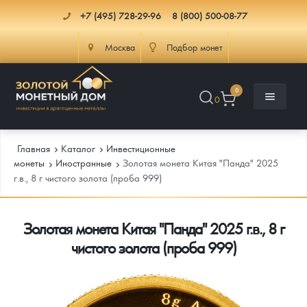
+7 (495) 728-29-96
8 (800) 500-08-77
Москва
Подбор монет
0
0
Главная
Каталог
Инвестиционные
монеты
Иностранные
Золотая монета Китая "Панда" 2025
г.в., 8 г чистого золота (проба 999)
Каталог
Золотая монета Китая "Панда" 2025 г.в., 8 г
Инфо
Каталог Монет
чистого золота (проба 999)
Доставка
Инвестиционные монеты
Как сделать заказ
Услуги
Памятные и старинные монеты
Подлинность монет
Монеты Россия и СССР