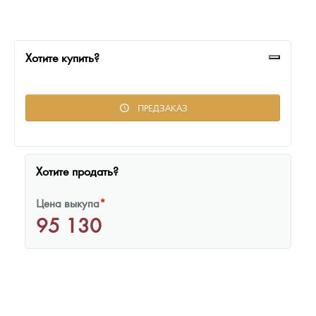
Русская нумизматика
Золотая карманная галерея
Хотите купить?
Наборы подарочных и коллекционных монет
Монеты и жетоны из недрагоценных металлов
ПРЕДЗАКАЗ
Книги по нумизматике
Хотите продать?
Цена выкупа
*
95 130