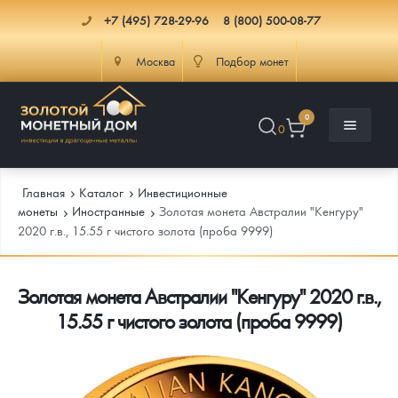
+7 (495) 728-29-96
8 (800) 500-08-77
Москва
Подбор монет
0
0
Главная
Каталог
Инвестиционные
монеты
Иностранные
Золотая монета Австралии "Кенгуру"
2020 г.в., 15.55 г чистого золота (проба 9999)
Каталог
Золотая монета Австралии "Кенгуру" 2020 г.в.,
Инфо
Каталог Монет
15.55 г чистого золота (проба 9999)
Доставка
Инвестиционные монеты
Как сделать заказ
Услуги
Памятные и старинные монеты
Подлинность монет
Монеты Россия и СССР