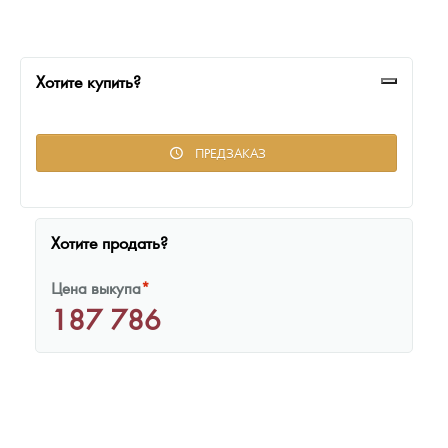
Русская нумизматика
Золотая карманная галерея
Хотите купить?
Наборы подарочных и коллекционных монет
Монеты и жетоны из недрагоценных металлов
ПРЕДЗАКАЗ
Книги по нумизматике
Хотите продать?
Цена выкупа
*
187 786