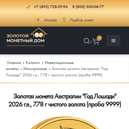
+7 (495) 728-29-96
8 (800) 500-08-77
Москва
Подбор монет
0
0
Главная
Каталог
Инвестиционные
монеты
Иностранные
Золотая монета Австралии "Год
Лошади" 2026 г.в., 7.78 г чистого золота (проба 9999)
Каталог
Золотая монета Австралии "Год Лошади"
Инфо
Каталог Монет
2026 г.в., 7.78 г чистого золота (проба 9999)
Доставка
Инвестиционные монеты
Как сделать заказ
Услуги
Памятные и старинные монеты
Подлинность монет
Монеты Россия и СССР