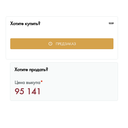
Русская нумизматика
Золотая карманная галерея
Хотите купить?
Наборы подарочных и коллекционных монет
Монеты и жетоны из недрагоценных металлов
ПРЕДЗАКАЗ
Книги по нумизматике
Хотите продать?
Цена выкупа
*
95 141