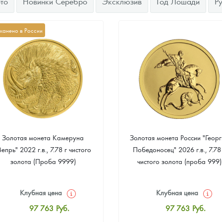
то
Новинки Серебро
Эксклюзив
Год Лошади
Р
канено в России
Золотая монета Камеруна
Золотая монета России "Георг
Вепрь" 2022 г.в., 7.78 г чистого
Победоносец" 2026 г.в., 7.78
золота (Проба 9999)
чистого золота (проба 999)
Клубная цена
Клубная цена
97 763
Руб.
97 763
Руб.
Стандартная цена
Стандартная цена