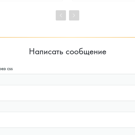
98 212
Руб.
98 212
Руб.
Цена выкупа
Цена выкупа
91 653
Руб.
92 551
Руб.
Написать сообщение
ез css