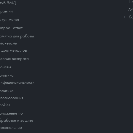
По
луб ЗМД
ди
арантии
Ко
ыкуп монет
опрос - ответ
амятка для работы
 монетами
з драгметаллов
словия возврата
онеты
олитика
онфиденциальности
олитика
спользования
ookies
оложение по
бработке и защите
ерсональных