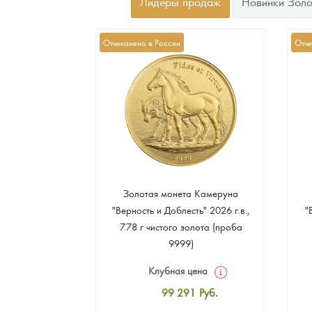
Лидеры продаж
Новинки Золо
Отчеканено в России
Отче
а Острова Св.
Золотая монета Камеруна
рс" 2024 г.в.,
"Верность и Доблесть" 2026 г.в.,
"
еребра (проба
7.78 г чистого золота (проба
9999)
цена
Клубная цена
1
Руб.
99 291
Руб.
ная цена
Стандартная цена