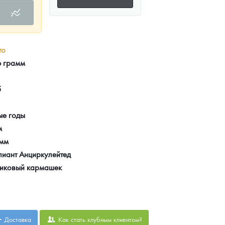
то
6 грамм
5
ые годы
м
 мм
лиант Анциркулейтед
тиковый кармашек
Доставка
Как стать клубным клиентом?