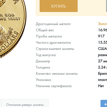
КУПИТЬ
ра, платины на 2026 год
Драгоценный металл
Золо
Общий вес
16.9
Проба металла
917
Чистого драгметалла
15.5
Страна-эмитент монеты
США
Год выпуска
разн
Диаметр
27 м
Толщина
2.24
Качество чеканки монеты
Брил
Упаковка
плас
данных
Наличие сертификата
Нет
Описание реверс монеты