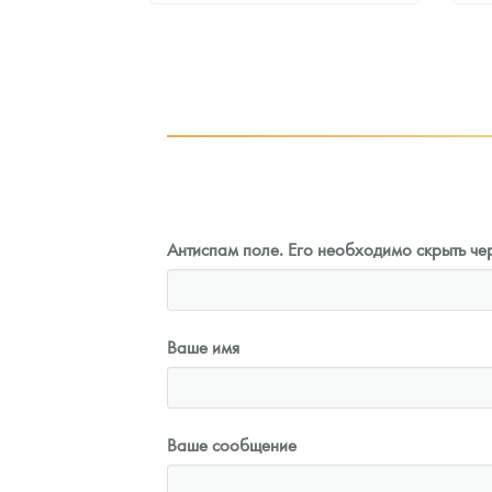
2
Руб.
99 740
Руб.
ыкупа
Цена выкупа
оните
91 653
Руб.
Антиспам поле. Его необходимо скрыть чер
Ваше имя
Ваше сообщение