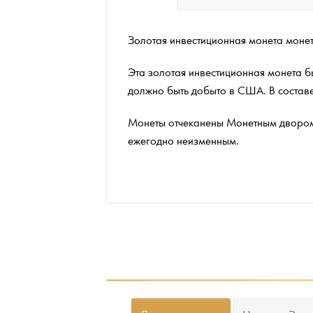
Наборы подарочных и коллекционных монет
Золотая инвестиционная монета мон
Монеты и жетоны из недрагоценных металлов
Эта золотая инвестиционная монета б
Книги по нумизматике
должно быть добыто в США. В составе
Монеты отчеканены Монетным двором
ежегодно неизменным.