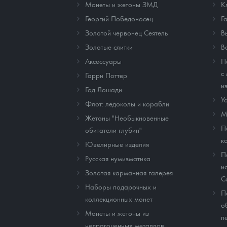
Монеты и жетоны ЗМД
К
Георгий Победоносец
Г
Золотой червонец Сеятель
В
Золотые слитки
В
Аксессуары
П
с
Гарри Поттер
и
Год Лошади
У
Флот: ледоколы и корабли
М
Жетоны "Необыкновенные
П
обитатели глубин"
к
Ювелирные изделия
П
Русская нумизматика
и
Золотая карманная галерея
C
Наборы подарочных и
П
коллекционных монет
о
Монеты и жетоны из
п
недрагоценных металлов