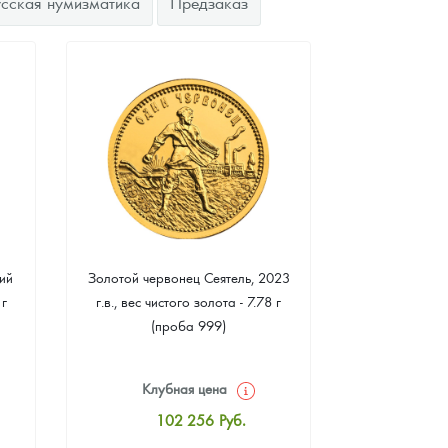
усская нумизматика
Предзаказ
ий
Золотой червонец Сеятель, 2023
Золотая 
 г
г.в., вес чистого золота - 7.78 г
"Филармонике
(проба 999)
г чистого зо
Клубная цена
Клуб
102 256
Руб.
10
Стандартная цена
Стан