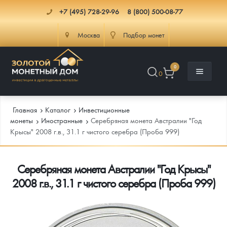
+7 (495) 728-29-96
8 (800) 500-08-77
Москва
Подбор монет
0
0
Главная
Каталог
Инвестиционные
монеты
Иностранные
Серебряная монета Австралии "Год
Крысы" 2008 г.в., 31.1 г чистого серебра (Проба 999)
Каталог
Серебряная монета Австралии "Год Крысы"
Инфо
Каталог Монет
2008 г.в., 31.1 г чистого серебра (Проба 999)
Доставка
Инвестиционные монеты
Как сделать заказ
Услуги
Памятные и старинные монеты
Подлинность монет
Монеты Россия и СССР