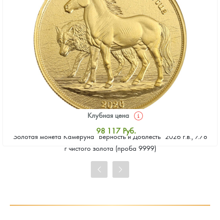
Клубная цена
98 117
Руб.
Золотая монета Камеруна "Верность и Доблесть" 2026 г.в., 7.78
Стандартная цена
г чистого золота (проба 9999)
98 565
Руб.
Цена выкупа
91 397
Руб.