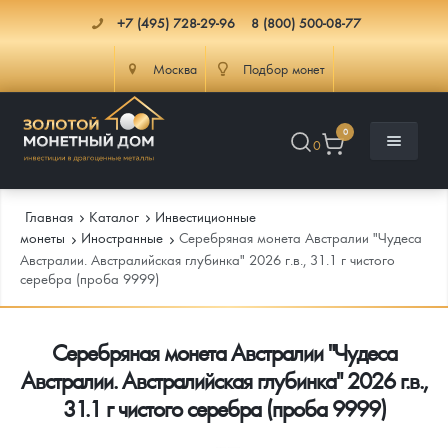
+7 (495) 728-29-96
8 (800) 500-08-77
Москва
Подбор монет
0
0
Главная
Каталог
Инвестиционные
монеты
Иностранные
Серебряная монета Австралии "Чудеса
Австралии. Австралийская глубинка" 2026 г.в., 31.1 г чистого
серебра (проба 9999)
Каталог
Инфо
Каталог Монет
Серебряная монета Австралии "Чудеса
Австралии. Австралийская глубинка" 2026 г.в.,
Доставка
Инвестиционные монеты
Как сделать заказ
31.1 г чистого серебра (проба 9999)
Услуги
Памятные и старинные монеты
Подлинность монет
Монеты Россия и СССР