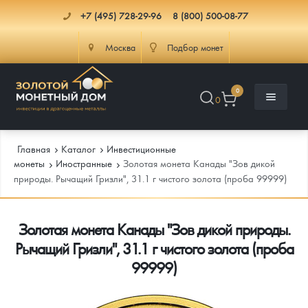
+7 (495) 728-29-96
8 (800) 500-08-77
Москва
Подбор монет
0
0
Главная
Каталог
Инвестиционные
монеты
Иностранные
Золотая монета Канады "Зов дикой
природы. Рычащий Гризли", 31.1 г чистого золота (проба 99999)
Каталог
Золотая монета Канады "Зов дикой природы.
Инфо
Каталог Монет
Рычащий Гризли", 31.1 г чистого золота (проба
Доставка
Инвестиционные монеты
Как сделать заказ
99999)
Услуги
Памятные и старинные монеты
Подлинность монет
Монеты Россия и СССР