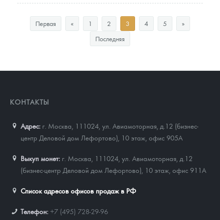
Первая
«
1
2
3
4
5
»
Последняя
КОНТАКТЫ
Адрес:
г. Москва, 111024
,
ул. Авиамоторная, д.12 (бизнес-
центр Деловой дом Лефортово), 10 этаж, офис 905А
Выкуп монет:
г. Москва, 111024, ул. Авиамоторная, д.12
(бизнес-центр Деловой дом Лефортово), 10 этаж, офис 911А
Список адресов офисов продаж в РФ
Телефон:
+7 (495) 728-29-96