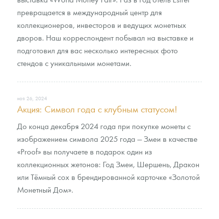
Русская нумизматика
превращается в международный центр для
коллекционеров, инвесторов и ведущих монетных
Золотая карманная галерея
дворов. Наш корреспондент побывал на выставке и
Наборы подарочных и коллекционных монет
подготовил для вас несколько интересных фото
стендов с уникальными монетами.
Монеты и жетоны из недрагоценных металлов
Книги по нумизматике
ноя 26, 2024
Акция: Символ года с клубным статусом!
До конца декабря 2024 года при покупке монеты с
изображением символа 2025 года — Змеи в качестве
«Proof» вы получаете в подарок один из
коллекционных жетонов: Год Змеи, Шершень, Дракон
или Тёмный сох в брендированной карточке «Золотой
Монетный Дом».