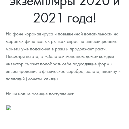
Новости
Монеты и жетоны ЗМД
Клуб ЗМД
Подбор монет
Иностранные
Памятные монеты России и СССР
2021 года!
Котировки
Георгий Победоносец
Гарантии
Информация
Аналитика и события
Монеты стран мира после 1950г
Монеты Царской России
Контакты
Золотой червонец Сеятель
Выкуп монет
Распродажа монет и жетонов
Cтатьи
Курс золота и серебра
Итоги 2025 года. Прогноз курсов золота, серебра, платины на
На фоне коронавируса и повышенной волатильности на
2026 год
мировых финансовых рынках спрос на инвестиционные
О нас
Золотые слитки
Вопрос - ответ
Георгий Победоносец - динамика цен
Лом выкуп
Выкуп серебряных монет
монеты уже подскочил в разы и продолжает расти.
Аксессуары
Памятка для работы с монетами из драгметаллов
Скупка слитков
Несмотря на это, в «Золотом монетном доме» каждый
Наши преимущества
инвестор сможет подобрать себе подходящие формы
Гарри Поттер
Условия возврата
Письмо директору
инвестирования в физическое серебро, золото, платину и
палладий (монеты, слитки).
Год Лошади
Монеты
Пресс-служба
Наши новые осенние поступления:
Флот: ледоколы и корабли
Политика конфиденциальности
Жетоны "Необыкновенные обитатели глубин"
Политика использования Cookies
Ювелирные изделия
Положение по обработке и защите персональных данных