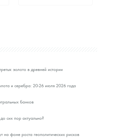
Стандартная цена
9 803
Руб.
Цена выкупа
Звоните
третья: золото в древней истории
лота и серебра: 20-26 июля 2026 года
нтральных банков
до сих пор актуально?
ут на фоне роста геополитических рисков