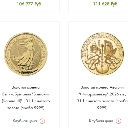
106 977
Руб.
111 628
Руб.
Стандартная цена
Стандартная цена
107 907
Руб.
112 558
Руб.
Цена выкупа
Цена выкупа
Звоните
Звоните
Золотая монета
Золотая монета Австрии
Великобритании "Британия
"Филармоникер" 2026 г.в.,
(Чарльз III)" , 31.1 г чистого
31.1 г чистого золота (проба
золота (проба 9999)
9999)
Клубная цена
Клубная цена