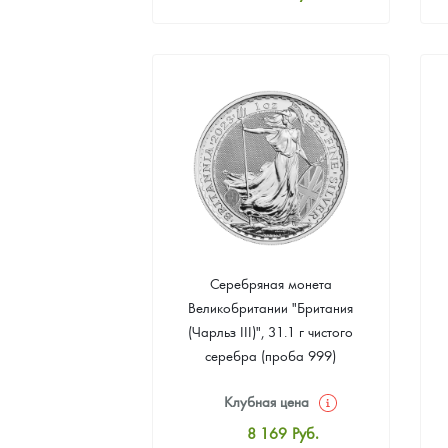
Стандартная цена
8 441
Руб.
Цена выкупа
4 901
Руб.
Серебряная монета
Великобритании "Британия
(Чарльз III)", 31.1 г чистого
серебра (проба 999)
Клубная цена
8 169
Руб.