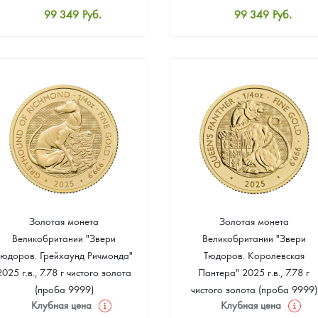
99 349
Руб.
99 349
Руб.
Стандартная цена
Стандартная цена
99 814
Руб.
99 814
Руб.
Цена выкупа
Цена выкупа
93 023
Руб.
93 953
Руб.
Золотая монета
Золотая монета
Великобритании "Звери
Великобритании "Звери
Тюдоров. Грейхаунд Ричмонда"
Тюдоров. Королевская
2025 г.в., 7.78 г чистого золота
Пантера" 2025 г.в., 7.78 г
(проба 9999)
чистого золота (проба 9999)
Клубная цена
Клубная цена