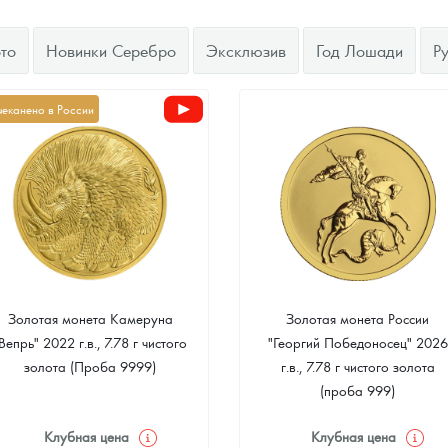
ра, платины на 2026 год
то
Новинки Серебро
Эксклюзив
Год Лошади
Р
чеканено в России
Золотая монета Камеруна
Золотая монета России
Вепрь" 2022 г.в., 7.78 г чистого
"Георгий Победоносец" 2026
данных
золота (Проба 9999)
г.в., 7.78 г чистого золота
(проба 999)
Клубная цена
Клубная цена