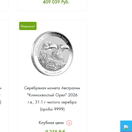
409 039
Руб.
Стандартная цена
410 898
Руб.
Цена выкупа
Новинка!
384 869
Руб.
и
Серебряная монета Австралии
г
"Клинохвостый Орел" 2026
)
г.в., 31.1 г чистого серебра
(проба 9999)
Клубная цена
9 258
Руб.