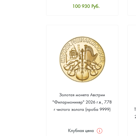
100 930
Руб.
Наборы подарочных и коллекционных монет
Стандартная цена
101 860
Руб.
Монеты и жетоны из недрагоценных металлов
Цена выкупа
Книги по нумизматике
93 023
Руб.
Золотая монета Австрии
"Филармоникер" 2026 г.в., 7.78
г чистого золота (проба 9999)
Клубная цена