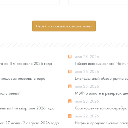
Стандартная цена
Стандартная цена
8 441
Руб.
8 441
Руб.
Цена выкупа
Цена выкупа
Перейти в основной каталог монет
Звоните
Звоните
июл 28, 2026
а во II-м квартале 2026 года
Тайная история золота. Часть 
июл 26, 2026
продавая резервы в евро
Еженедельный обзор рынка зо
июл 25, 2026
 полутонны?
МВФ о золоте в резервах це
июл 23, 2026
ты во II-м квартале 2026 года
Соотношение золото-серебро 
июл 22, 2026
: 27 июля - 2 августа 2026 года
Нефть и продовольствие раст