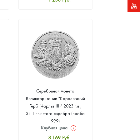
Стандартная цена
9 803
Руб.
Цена выкупа
Звоните
Серебряная монета
Великобритании "Королевский
а
Герб (Чарльз III)" 2023 г.в.,
31.1 г чистого серебра (проба
999)
Клубная цена
8 169
Руб.