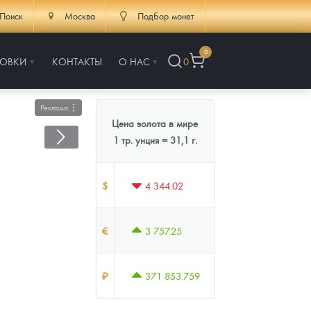
Поиск
Москва
Подбор монет
0
РОВКИ
КОНТАКТЫ
О НАС
0
Реклама
Цена золота в мире
1 тр. унция = 31,1 г.
$
4 344.02
€
3 757.25
₽
371 853.759