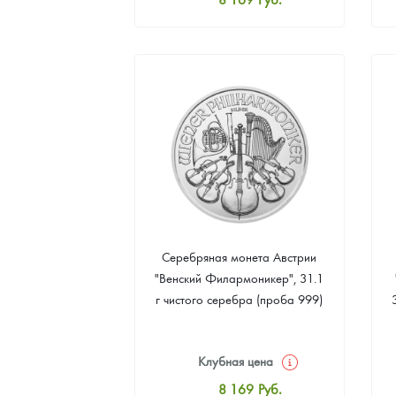
Стандартная цена
8 441
Руб.
Цена выкупа
Звоните
Серебряная монета Австрии
"Венский Филармоникер", 31.1
г чистого серебра (проба 999)
Клубная цена
8 169
Руб.