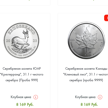
Стандартная цена
Стандартная цена
8 441
Руб.
8 441
Руб.
Цена выкупа
Цена выкупа
Звоните
Звоните
Серебряная монета ЮАР
Серебряная монета Канады
"Крюгерранд", 31.1 г чистого
"Кленовый лист", 31.1 г чистог
серебра (Проба 999)
серебра (проба 9999)
Клубная цена
Клубная цена
8 169
Руб.
8 169
Руб.