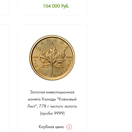
104 000
Руб.
Стандартная цена
104 465
Руб.
Цена выкупа
93 953
Руб.
Золотая инвестиционная
монета Канады "Кленовый
Лист", 7.78 г чистого золота
(проба 9999)
Клубная цена