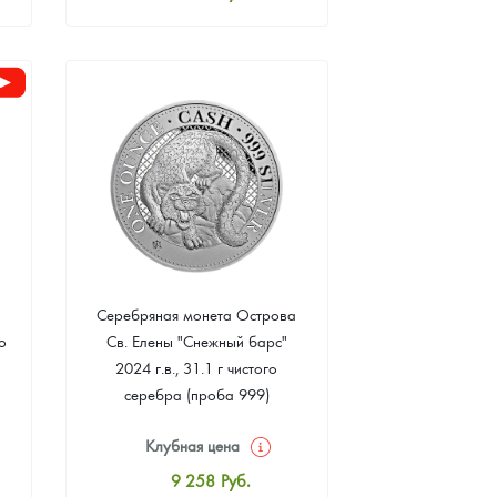
Стандартная цена
8 441
Руб.
Цена выкупа
Звоните
Серебряная монета Острова
о
Св. Елены "Снежный барс"
2024 г.в., 31.1 г чистого
серебра (проба 999)
Клубная цена
9 258
Руб.