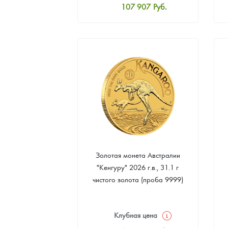
107 907
Руб.
Стандартная цена
108 372
Руб.
Цена выкупа
97 674
Руб.
Золотая монета Австралии
"Кенгуру" 2026 г.в., 31.1 г
чистого золота (проба 9999)
Клубная цена