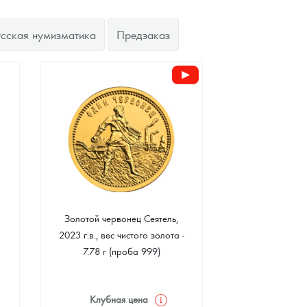
усская нумизматика
Предзаказ
Золотой червонец Сеятель,
2023 г.в., вес чистого золота -
7.78 г (проба 999)
Клубная цена