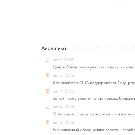
Стандартная цена
8 441
Руб.
Цена выкупа
Звоните
Аналитика
авг 7, 2026
Центробанки резко увеличили покупки золот
авг 5, 2026
Казначейство США поддерживает йену, рас
авг 5, 2026
Зачем Перту золотой слиток весом больше
авг 4, 2026
О мировом спросе на золотые слитки и моне
авг 2, 2026
Еженедельный обзор рынка золота и серебра