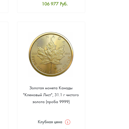
106 977
Руб.
Стандартная цена
107 442
Руб.
Цена выкупа
95 814
Руб.
Золотая монета Канады
"Кленовый Лист", 31.1 г чистого
золота (проба 9999)
Клубная цена