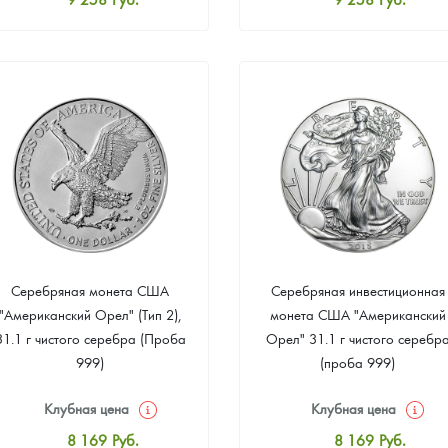
Стандартная цена
Стандартная цена
9 803
Руб.
9 803
Руб.
Цена выкупа
Цена выкупа
Звоните
Звоните
Серебряная монета США
Серебряная инвестиционная
"Американский Орел" (Тип 2),
монета США "Американский
31.1 г чистого серебра (Проба
Орел" 31.1 г чистого серебр
999)
(проба 999)
Клубная цена
Клубная цена
8 169
Руб.
8 169
Руб.