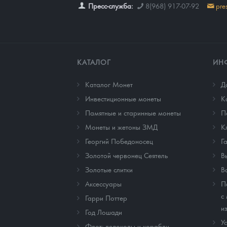
Пресс-служба:
8(968) 917-07-92
pre
КАТАЛОГ
ИН
Каталог Монет
Д
Инвестиционные монеты
К
Памятные и старинные монеты
П
Монеты и жетоны ЗМД
К
Георгий Победоносец
Г
Золотой червонец Сеятель
В
Золотые слитки
В
Аксессуары
П
с
Гарри Поттер
и
Год Лошади
У
Флот: ледоколы и корабли