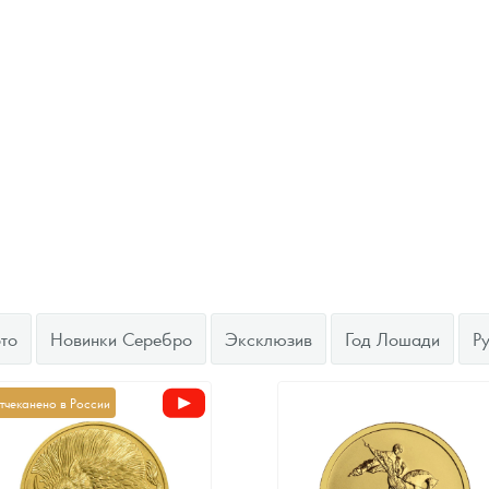
то
Новинки Серебро
Эксклюзив
Год Лошади
Р
тчеканено в России