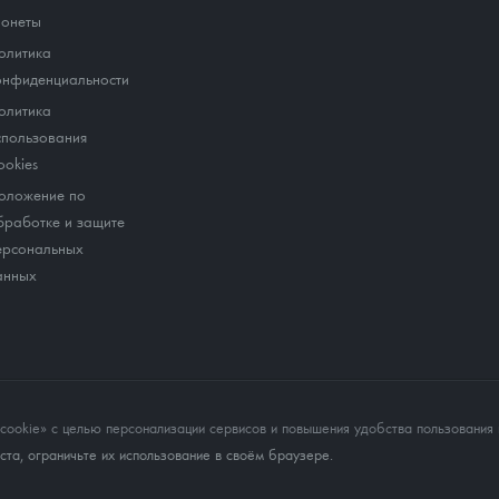
онеты
олитика
онфиденциальности
олитика
спользования
ookies
оложение по
бработке и защите
ерсональных
анных
okie» с целью персонализации сервисов и повышения удобства пользования 
та, ограничьте их использование в своём браузере.