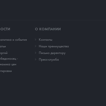
ВОСТИ
О КОМПАНИИ
алитика и события
Контакты
атьи
Наши преимущества
оргий
Письмо директору
бедоносец -
Пресс-служба
намика цен
тировки