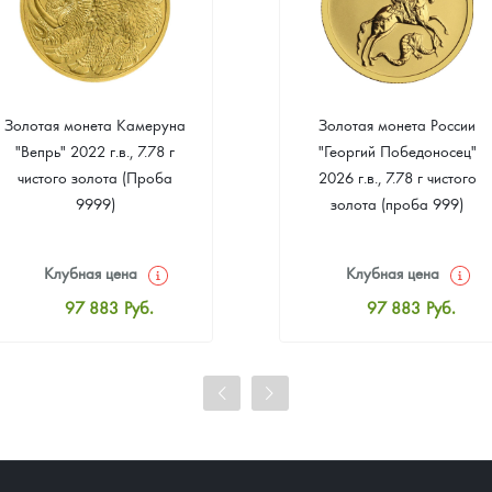
Золотая монета Камеруна
Золотая монета России
"Вепрь" 2022 г.в., 7.78 г
"Георгий Победоносец"
чистого золота (Проба
2026 г.в., 7.78 г чистого
9999)
золота (проба 999)
Клубная цена
Клубная цена
97 883
Руб.
97 883
Руб.
Стандартная цена
Стандартная цена
98 337
Руб.
98 337
Руб.
Цена выкупа
Цена выкупа
92 617
Руб.
93 525
Руб.