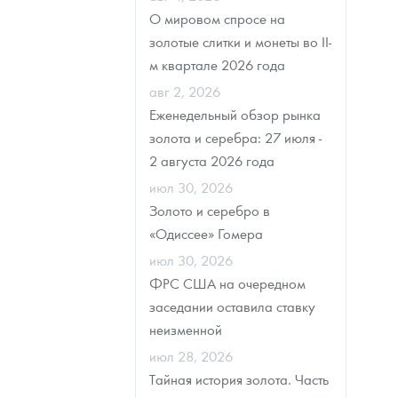
О мировом спросе на
Наборы подарочных и коллекционных монет
золотые слитки и монеты во II-
м квартале 2026 года
Монеты и жетоны из недрагоценных металлов
авг 2, 2026
Книги по нумизматике
Еженедельный обзор рынка
золота и серебра: 27 июля -
2 августа 2026 года
июл 30, 2026
Золото и серебро в
«Одиссее» Гомера
июл 30, 2026
ФРС США на очередном
заседании оставила ставку
неизменной
июл 28, 2026
Тайная история золота. Часть