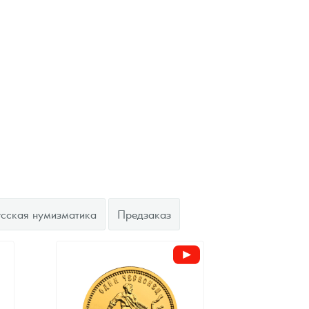
усская нумизматика
Предзаказ