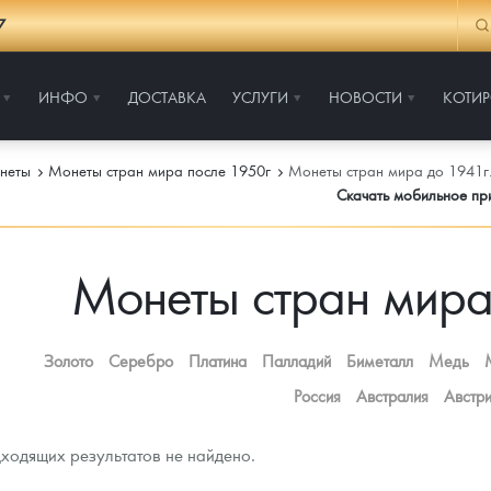
7
ИНФО
ДОСТАВКА
УСЛУГИ
НОВОСТИ
КОТИ
неты
Монеты стран мира после 1950г
Монеты стран мира до 1941г
Скачать мобильное п
Монеты стран мира
Золото
Серебро
Платина
Палладий
Биметалл
Медь
Россия
Австралия
Австр
ходящих результатов не найдено.