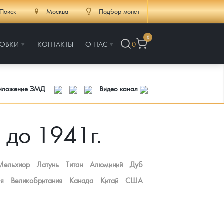
Поиск
Москва
Подбор монет
0
РОВКИ
КОНТАКТЫ
О НАС
0
.
риложение ЗМД
Видео канал
 до 1941г.
Мельхиор
Латунь
Титан
Алюминий
Дуб
ия
Великобритания
Канада
Китай
США