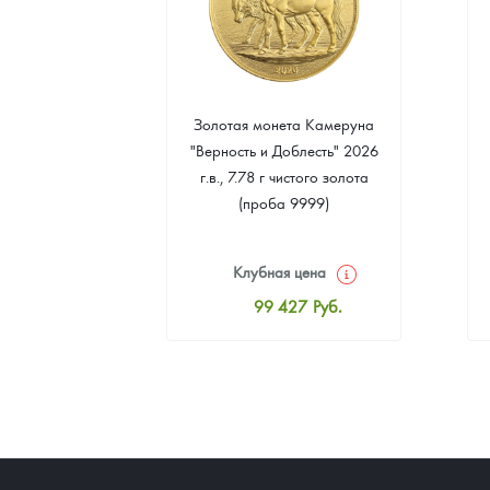
 монета
Золотая монета Камеруна
. Елены
"Верность и Доблесть" 2026
 2024 г.в.,
г.в., 7.78 г чистого золота
о серебра
(проба 9999)
999)
цена
Клубная цена
2
Руб.
99 427
Руб.
ная цена
Стандартная цена
9
Руб.
99 881
Руб.
ыкупа
Цена выкупа
оните
92 617
Руб.