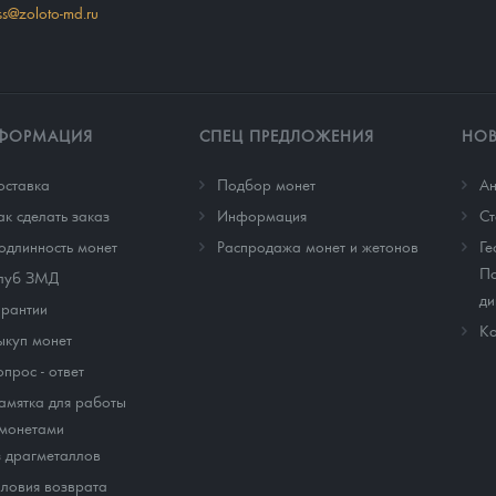
ss@zoloto-md.ru
ФОРМАЦИЯ
СПЕЦ ПРЕДЛОЖЕНИЯ
НО
оставка
Подбор монет
Ан
ак сделать заказ
Информация
Cт
одлинность монет
Распродажа монет и жетонов
Ге
По
луб ЗМД
ди
арантии
Ко
ыкуп монет
опрос - ответ
амятка для работы
 монетами
з драгметаллов
словия возврата