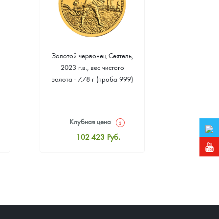
Золотой червонец Сеятель,
Золотая 
2023 г.в., вес чистого
"Филармони
золота - 7.78 г (проба 999)
7.78 г 
(пр
Клубная цена
Клуб
102 423
Руб.
10
Стандартная цена
Стан
102 877
Руб.
10
Цена выкупа
Ц
93 525
Руб.
9