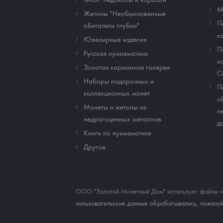
М
Жетоны "Необыкновенные
П
обитатели глубин"
к
Ювелирные изделия
П
Русская нумизматика
и
Золотая карманная галерея
C
Наборы подарочных и
П
коллекционных монет
о
Монеты и жетоны из
п
недрагоценных металлов
д
Книги по нумизматике
Другое
ООО "Золотой Монетный Дом" использует файлы «co
пользовательские данные обрабатывались, пожалуйс