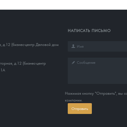
ра, платины на 2026 год
НАПИСАТЬ ПИСЬМО
, д.12 (бизнес-центр Деловой дом
торная, д.12 (бизнес-центр
11А
Нажимая кнопку "Отправить", вы 
данных
компании.
Отправить