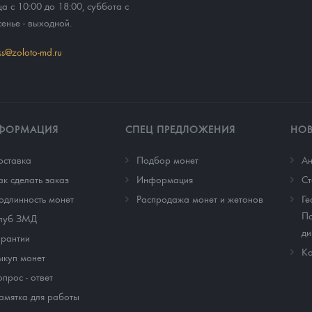
ца с 10:00 до 18:00, суббота с
сенье - выходной.
ss@zoloto-md.ru
ФОРМАЦИЯ
СПЕЦ ПРЕДЛОЖЕНИЯ
НО
оставка
Подбор монет
Ан
ак сделать заказ
Информация
Cт
одлинность монет
Распродажа монет и жетонов
Ге
По
луб ЗМД
ди
арантии
Ко
ыкуп монет
опрос - ответ
амятка для работы