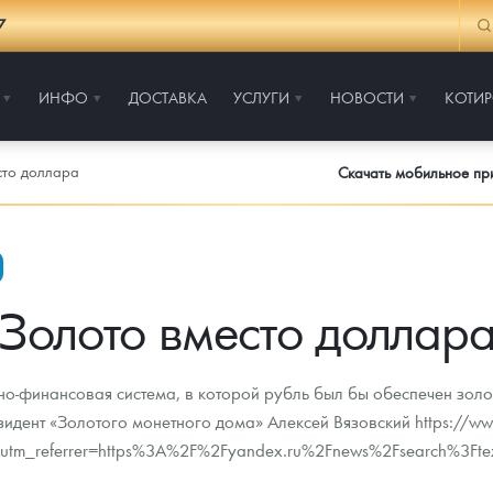
7
ИНФО
ДОСТАВКА
УСЛУГИ
НОВОСТИ
КОТИ
сто доллара
Скачать мобильное п
Золото вместо доллар
но-финансовая система, в которой рубль был бы обеспечен золот
зидент «Золотого монетного дома» Алексей Вязовский https://w
utm_referrer=https%3A%2F%2Fyandex.ru%2Fnews%2Fsearch%3Ft