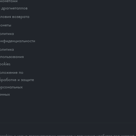
 монетами
з драгметаллов
словия возврата
онеты
олитика
онфиденциальности
олитика
спользования
ookies
оложение по
бработке и защите
ерсональных
анных
okie» с целью персонализации сервисов и повышения удобства пользования 