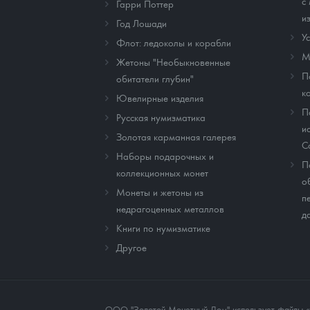
с
Гарри Поттер
и
Год Лошади
У
Флот: ледоколы и корабли
М
Жетоны "Необыкновенные
П
обитатели глубин"
к
Ювелирные изделия
П
Русская нумизматика
и
Золотая карманная галерея
C
Наборы подарочных и
П
коллекционных монет
о
Монеты и жетоны из
п
недрагоценных металлов
д
Книги по нумизматике
Другое
ООО "Золотой Монетный Дом" использует файлы «co