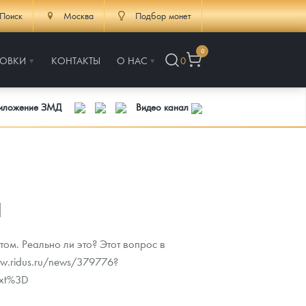
Поиск
Москва
Подбор монет
0
РОВКИ
КОНТАКТЫ
О НАС
0
риложение ЗМД
Видео канал
а
ом. Реально ли это? Этот вопрос в
ww.ridus.ru/news/379776?
ext%3D