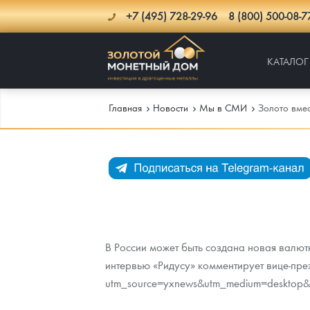
+7 (495) 728-29-96
8 (800) 500-08-7
КАТАЛОГ
Главная
Новости
Мы в СМИ
Золото вме
Каталог
Инфо
Каталог Монет
Доставка
Инвестиционные монеты
Как сделать заказ
В России может быть создана новая валют
Услуги
Памятные и старинные монеты
Подлинность монет
Монеты Россия и СССР
интервью «Ридусу» комментирует вице-пре
Новости
Монеты и жетоны ЗМД
Клуб ЗМД
Подбор монет
Иностранные
Памятные монеты России и СССР
utm_source=yxnews&utm_medium=desktop&
Котировки
Георгий Победоносец
Гарантии
Информация
Аналитика и события
Монеты стран мира после 1950г
Монеты Царской России