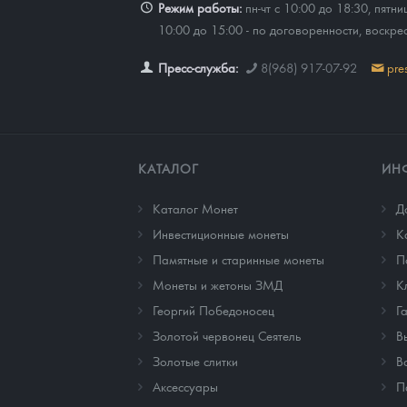
Режим работы:
пн-чт с 10:00 до 18:30, пятни
10:00 до 15:00 - по договоренности, воскре
Наборы подарочных и коллекционных монет
Пресс-служба:
8(968) 917-07-92
pre
Монеты и жетоны из недрагоценных металлов
Книги по нумизматике
КАТАЛОГ
ИН
Каталог Монет
Д
Инвестиционные монеты
К
Памятные и старинные монеты
П
Монеты и жетоны ЗМД
К
Георгий Победоносец
Г
Золотой червонец Сеятель
В
Золотые слитки
В
Аксессуары
П