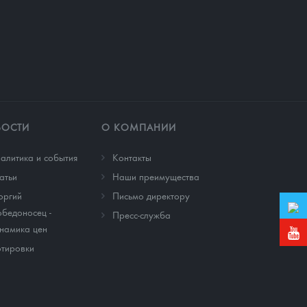
ВОСТИ
О КОМПАНИИ
алитика и события
Контакты
атьи
Наши преимущества
оргий
Письмо директору
бедоносец -
Пресс-служба
намика цен
тировки