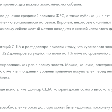
е прочего, два важных экономических события.
ра, платины на 2026 год
по денежно-кредитной политики ФРС, а также публикации в пятн
ичению волатильности на рынке. Впрочем, некоторые аналитики 
оскольку сейчас желтый металл находится в нижней части этого д
гаций США и рост доллара привели к тому, что курс золота за
в 1322 долларов за унцию, что почти на 1% ниже по сравнению 
мировались как раз в пользу золота. Можно, конечно, расстраиват
м, отметить, что данный уровень привлечет покупателей перед тем,
ures».
данных
ше всего влияет доллар США, который достиг самого высокого у
озобновление роста доллара может быть недолгим, поскольку о