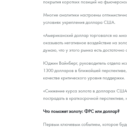
покрытия коротких позиций на фьючерсном
Наборы подарочных и коллекционных монет
Многие аналитики настроены оптимистично
условиях укрепления доллара США.
Монеты и жетоны из недрагоценных металлов
«Американский доллар торговался на мно
Книги по нумизматике
оказывать негативное воздействие на золо
думаю, что у этого рынка есть достаточно
Юджин Вайнберг, руководитель отдела исс
1300 долларов в ближайшей перспективе, 
качестве критического уровня поддержки.
«Снижение курса золота в долларах США
пострадать в краткосрочной перспективе, 
Что поможет золоту: ФРС или доллар?
Первым ключевым событием, которое будет