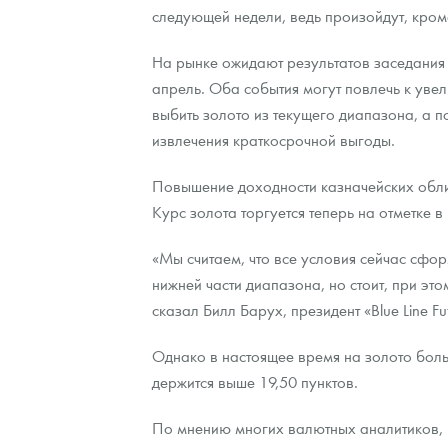
следующей недели, ведь произойдут, кром
Контакты
Золотой червонец Сеятель
Выкуп монет
Распродажа монет и жетонов
Cтатьи
Курс золота и серебра
Итоги 2025 года. Прогноз курсов золота, сереб
На рынке ожидают результатов заседания 
апрель. Оба события могут повлечь к увел
О нас
Золотые слитки
Вопрос - ответ
Георгий Победоносец - динамика цен
Лом выкуп
Выкуп серебряных монет
выбить золото из текущего диапазона, а п
Аксессуары
Памятка для работы с монетами из драгметаллов
Скупка слитков
Наши преимущества
извлечения краткосрочной выгоды.
Гарри Поттер
Условия возврата
Письмо директору
Повышение доходности казначейских обли
Курс золота торгуется теперь на отметке 
Год Лошади
Монеты
Пресс-служба
«Мы считаем, что все условия сейчас сфор
Флот: ледоколы и корабли
Политика конфиденциальности
нижней части диапазона, но стоит, при это
Жетоны "Необыкновенные обитатели глубин"
Политика использования Cookies
сказал Билл Барух, президент «Blue Line Fut
Ювелирные изделия
Положение по обработке и защите персональных 
Однако в настоящее время на золото боль
держится выше 19,50 пунктов.
Русская нумизматика
По мнению многих валютных аналитиков, в
Золотая карманная галерея