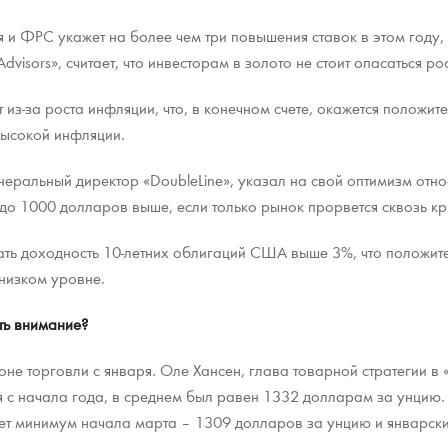
я и ФРС укажет на более чем три повышения ставок в этом году,
 Advisors», считает, что инвесторам в золото не стоит опасаться р
т из-за роста инфляции, что, в конечном счете, окажется положи
высокой инфляции.
ральный директор «DoubleLine», указал на свой оптимизм относ
 до 1000 долларов выше, если только рынок прорвется сквозь к
ать доходность 10-летних облигаций США выше 3%, что положите
 низком уровне.
ть внимание?
не торговли с января. Оле Хансен, глава товарной стратегии в «
ая с начала года, в среднем был равен 1332 долларам за унцию.
ет минимум начала марта – 1309 долларов за унцию и январск