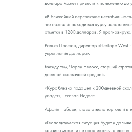
доллара может привести к понижению до у
«В ближайшей перспективе нестабильност
что позволит находиться курсу золота выш
отметки в 1280 долларов. Я прогнозирую, 
Ральф Престон, директор «Heritage West F
укрепления доллара».
Между тем, Чарли Недосс, старший стратег 
дневной скользящей средней.
«Курс близко подошел к 200-дневной скол
упадет», - сказал Недосс.
Афшин Набави, глава отдела торговли в т
«Геополитическая ситуация будет и дальше
кризиса может и не оправдаться, а еще ес