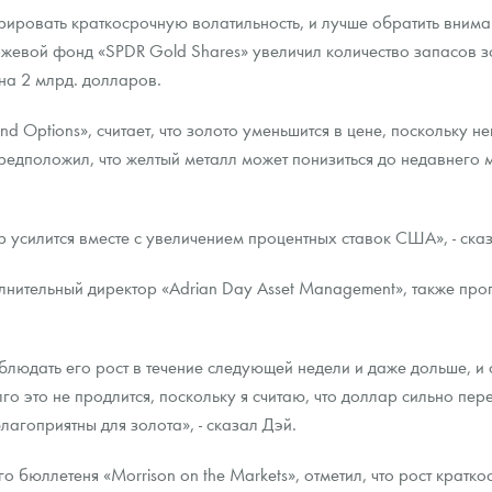
рировать краткосрочную волатильность, и лучше обратить вним
жевой фонд «SPDR Gold Shares» увеличил количество запасов зол
на 2 млрд. долларов.
and Options», считает, что золото уменьшится в цене, поскольку
редположил, что желтый металл может понизиться до недавнего
 усилится вместе с увеличением процентных ставок США», - сказ
лнительный директор «Adrian Day Asset Management», также про
людать его рост в течение следующей недели и даже дольше, и о
го это не продлится, поскольку я считаю, что доллар сильно пе
агоприятны для золота», - сказал Дэй.
бюллетеня «Morrison on the Markets», отметил, что рост кратко