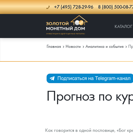
+7 (495) 728-29-96
8 (800) 500-08-7
КАТАЛОГ
Главная
Новости
Аналитика и события
Пр
Каталог
Инфо
Каталог Монет
Прогноз по кур
Доставка
Инвестиционные монеты
Как сделать заказ
Услуги
Памятные и старинные монеты
Подлинность монет
Монеты Россия и СССР
Новости
Монеты и жетоны ЗМД
Клуб ЗМД
Подбор монет
Иностранные
Памятные монеты России и СССР
Как говорится в одной пословице, «Бог кр
Котировки
Георгий Победоносец
Гарантии
Информация
Аналитика и события
Монеты стран мира после 1950г
Монеты Царской России