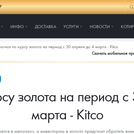
7
ИНФО
ДОСТАВКА
УСЛУГИ
НОВОСТИ
КОТИ
огноз по курсу золота на период с 30 апреля до 4 марта - Kitco
Скачать мобильное п
су золота на период с
марта - Kitco
оется в мелочах», а инвесторам в золото предстоит обратить вн