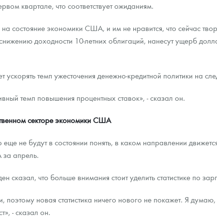
ервом квартале, что соответствует ожиданиям.
а состояние экономики США, и им не нравится, что сейчас твори
 снижению доходности 10-летних облигаций, нанесут ущерб долл
ет ускорять темп ужесточения денежно-кредитной политики на сл
вный темп повышения процентных ставок», - сказал он.
йственном секторе экономики США
еще не будут в состоянии понять, в каком направлении движется
 за апрель.
ен сказал, что больше внимания стоит уделить статистике по зар
 поэтому новая статистика ничего нового не покажет. Я думаю, ч
», - сказал он.