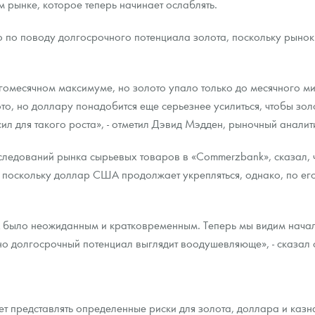
 рынке, которое теперь начинает ослаблять.
 по поводу долгосрочного потенциала золота, поскольку рынок
гомесячном максимуме, но золото упало только до месячного 
то, но доллару понадобится еще серьезнее усилиться, чтобы золо
 сил для такого роста», - отметил Дэвид Мэдден, рыночный анали
ледований рынка сырьевых товаров в «Commerzbank», сказал, чт
поскольку доллар США продолжает укрепляться, однако, по его
 было неожиданным и кратковременным. Теперь мы видим нача
но долгосрочный потенциал выглядит воодушевляюще», - сказал 
 представлять определенные риски для золота, доллара и казн