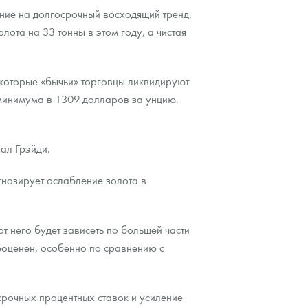
ание на долгосрочный восходящий тренд,
ота на 33 тонны в этом году, а чистая
 некоторые «бычьи» торговцы ликвидируют
 минимума в 1309 долларов за унцию,
ал Грэйди.
гнозирует ослабление золота в
т него будет зависеть по большей части
реоценен, особенно по сравнению с
срочных процентных ставок и усиление