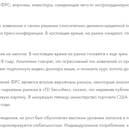
 ФРС; впрочем, инвесторы, ожидающие чего-то экстраординарног
заявление о своем решении относительно денежно-кредитной пол
 пресс-конференции. В настоящее время, на рынке ожидают, чт
е на мелочи. В настоящее время на рынке готовятся к еще трем 
 году. Аналитики говорят, что агрессивный тон заявлений от пр
ет подтолкнуть индекс доллара выше, и понизить курс золота до
телей ФРС является вполне вероятным риском, некоторые аналит
сырьевым рынкам в «TD Securities», сказал, что недавняя публик
вую картину. В минувшую пятницу министерство торговли США 
 года.
 ожидания, их рост был обусловлен высоким уровнем запасов и
е характеризуется стабильностью. Индивидуальное потребление, 