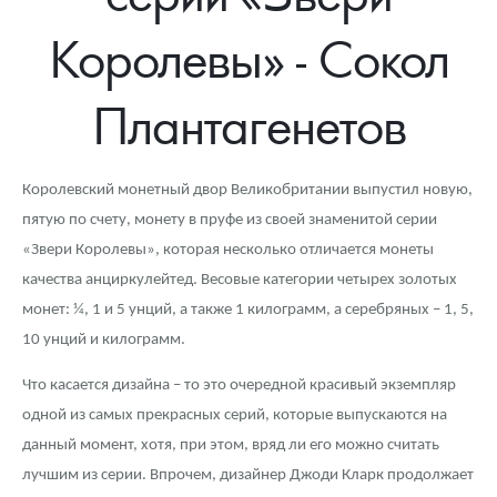
Новости
Монеты и жетоны ЗМД
Клуб ЗМД
Подбор монет
Иностранные
Памятные монеты России и СССР
Королевы» - Сокол
Котировки
Георгий Победоносец
Гарантии
Информация
Аналитика и события
Монеты стран мира после 1950г
Монеты Царской России
Плантагенетов
Контакты
Золотой червонец Сеятель
Выкуп монет
Распродажа монет и жетонов
Cтатьи
Курс золота и серебра
Итоги 2025 года. Прогноз курсов золота, серебра, платины на
2026 год
О нас
Золотые слитки
Вопрос - ответ
Георгий Победоносец - динамика цен
Лом выкуп
Выкуп серебряных монет
Королевский монетный двор Великобритании выпустил новую,
Аксессуары
Памятка для работы с монетами из драгметаллов
Скупка слитков
Наши преимущества
пятую по счету, монету в пруфе из своей знаменитой серии
«Звери Королевы», которая несколько отличается монеты
Гарри Поттер
Условия возврата
Письмо директору
качества анциркулейтед. Весовые категории четырех золотых
Год Лошади
Монеты
монет: ¼, 1 и 5 унций, а также 1 килограмм, а серебряных – 1, 5,
Пресс-служба
10 унций и килограмм.
Флот: ледоколы и корабли
Политика конфиденциальности
Что касается дизайна – то это очередной красивый экземпляр
Жетоны "Необыкновенные обитатели глубин"
Политика использования Cookies
одной из самых прекрасных серий, которые выпускаются на
данный момент, хотя, при этом, вряд ли его можно считать
Ювелирные изделия
Положение по обработке и защите персональных данных
лучшим из серии. Впрочем, дизайнер Джоди Кларк продолжает