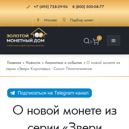
+7 (495) 728-29-96
8 (800) 500-08-77
Москва
Подбор монет
0
0
Главная
Новости
Аналитика и события
О новой монете из
серии «Звери Королевы» - Сокол Плантагенетов
Каталог
Инфо
Каталог Монет
О новой монете из
Доставка
Инвестиционные монеты
Как сделать заказ
серии «Звери
Услуги
Памятные и старинные монеты
Подлинность монет
Монеты Россия и СССР