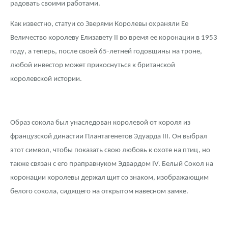
радовать своими работами.
Русская нумизматика
Как известно, статуи со Зверями Королевы охраняли Ее
Золотая карманная галерея
Величество королеву Елизавету II во время ее коронации в 1953
Наборы подарочных и коллекционных монет
году, а теперь, после своей 65-летней годовщины на троне,
любой инвестор может прикоснуться к британской
Монеты и жетоны из недрагоценных металлов
королевской истории.
Книги по нумизматике
Образ сокола был унаследован королевой от короля из
французской династии Плантагенетов Эдуарда III. Он выбрал
этот символ, чтобы показать свою любовь к охоте на птиц, но
также связан с его праправнуком Эдвардом IV. Белый Сокол на
коронации королевы держал щит со знаком, изображающим
белого сокола, сидящего на открытом навесном замке.