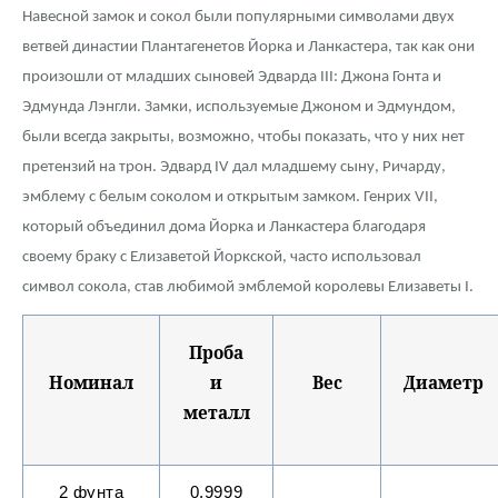
Навесной замок и сокол были популярными символами двух
ветвей династии Плантагенетов Йорка и Ланкастера, так как они
произошли от младших сыновей Эдварда III: Джона Гонта и
Эдмунда Лэнгли. Замки, используемые Джоном и Эдмундом,
были всегда закрыты, возможно, чтобы показать, что у них нет
претензий на трон. Эдвард IV дал младшему сыну, Ричарду,
эмблему с белым соколом и открытым замком. Генрих VII,
который объединил дома Йорка и Ланкастера благодаря
своему браку с Елизаветой Йоркской, часто использовал
символ сокола, став любимой эмблемой королевы Елизаветы I.
Проба
Номинал
и
Вес
Диаметр
металл
2
фунта
0.9999