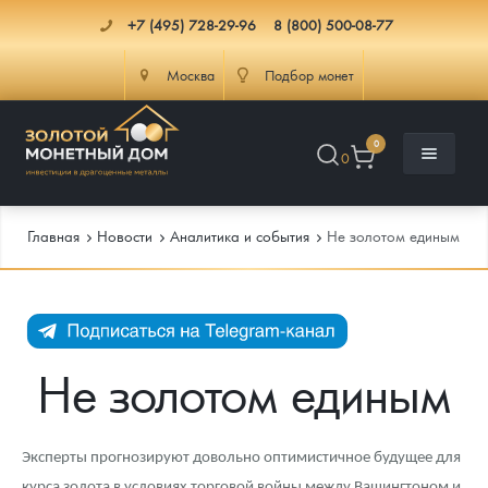
+7 (495) 728-29-96
8 (800) 500-08-77
Москва
Подбор монет
0
0
Главная
Новости
Аналитика и события
Не золотом единым
Каталог
Инфо
Каталог Монет
Не золотом единым
Доставка
Инвестиционные монеты
Как сделать заказ
Услуги
Памятные и старинные монеты
Подлинность монет
Монеты Россия и СССР
Эксперты прогнозируют довольно оптимистичное будущее для
курса золота в условиях торговой войны между Вашингтоном и