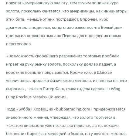
Русская нумизматика
покупать американскую валюту, тем самым понижая курс
золота, поскольку считается, что американцы, как инициаторы
Золотая карманная галерея
этих битв, меньше от них пострадают. Впрочем, курс
драгметалла поднялся, когда стало известно, что Белый дом
Наборы подарочных и коллекционных монет
пригласил должностных лиц Пекина для проведения новых
Монеты и жетоны из недрагоценных металлов
переговоров.
Книги по нумизматике
«Возможность скорейшего разрешения торговых проблем
играет на руку рынку золота, поскольку доллар падает, а
короткие позиции покрываются. Кроме того, в Шанхае
увеличились продажи физического металла, и наценка на него
выросла», - сказал Питер Фанг, глава отдела сделок в «Wing
Fung Precious Metals» (Гонконг).
Тодд «Бубба» Хорвиц из «bubbatrading.com» придерживается
аналогичного мнения, утверждая, что золото торгуется в
«сжатом диапазоне уже несколько недель», а это, похоже,
беспокоит биржевых медведей и быков, но у желтого металла