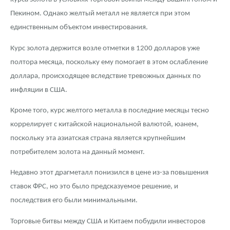
Новости
Монеты и жетоны ЗМД
Клуб ЗМД
Подбор монет
Иностранные
Памятные монеты России и СССР
Пекином. Однако желтый металл не является при этом
единственным объектом инвестирования.
Котировки
Георгий Победоносец
Гарантии
Информация
Аналитика и события
Монеты стран мира после 1950г
Монеты Царской России
Курс золота держится возле отметки в 1200 долларов уже
Контакты
Золотой червонец Сеятель
Выкуп монет
Распродажа монет и жетонов
Cтатьи
Курс золота и серебра
Итоги 2025 года. Прогноз курсов золота, серебра, платины на
2026 год
полтора месяца, поскольку ему помогает в этом ослабление
О нас
Золотые слитки
Вопрос - ответ
Георгий Победоносец - динамика цен
Лом выкуп
Выкуп серебряных монет
доллара, происходящее вследствие тревожных данных по
инфляции в США.
Аксессуары
Памятка для работы с монетами из драгметаллов
Скупка слитков
Наши преимущества
Кроме того, курс желтого металла в последние месяцы тесно
Гарри Поттер
Условия возврата
Письмо директору
коррелирует с китайской национальной валютой, юанем,
поскольку эта азиатская страна является крупнейшим
Год Лошади
Монеты
Пресс-служба
потребителем золота на данный момент.
Флот: ледоколы и корабли
Политика конфиденциальности
Недавно этот драгметалл понизился в цене из-за повышения
ставок ФРС, но это было предсказуемое решение, и
Жетоны "Необыкновенные обитатели глубин"
Политика использования Cookies
последствия его были минимальными.
Ювелирные изделия
Положение по обработке и защите персональных данных
Торговые битвы между США и Китаем побудили инвесторов