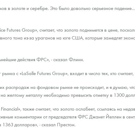
ов в золоте и серебре. Это было довольно серьезное падение…
ра, платины на 2026 год
e Futures Group», считает, что золото поднимется в цене, поско
вного тона из-за ураганов на юге США, которые замедлят эконом
нейшие действия ФРС», - сказал Флинн.
ынка с «LaSalle Futures Group», входит в число тех, кто считает,
ших распродаж на фондовом рынке не происходит, и я думаю, чт
о на желтому металлу необходимо превысить отметку в 1300 долла
данных
 Financial», также считает, что золото ослабеет, ссылаясь на н
сивные комментарии от председателя ФРС Джанет Йеллен в сент
 1363 долларов», - сказал Престон.