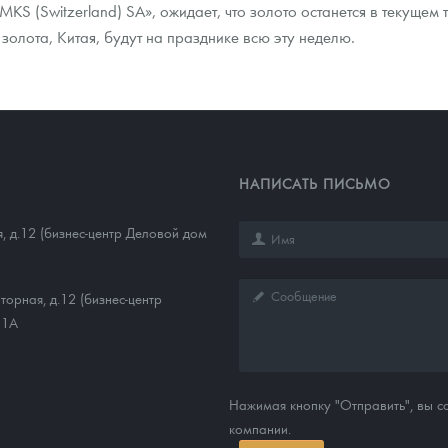
KS (Switzerland) SA», ожидает, что золото останется в текущем 
золота, Китая, будут на празднике всю эту неделю.
НАПИСАТЬ ПИСЬМО
, д.12 (бизнес-центр Деловой дом
торная, д.12 (бизнес-центр
11А
Нажимая кнопку "Отправить", вы 
компании.