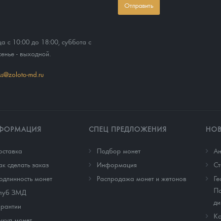
Отправить
ца с 10:00 до 18:00, суббота с
сенье - выходной.
ss@zoloto-md.ru
ФОРМАЦИЯ
СПЕЦ ПРЕДЛОЖЕНИЯ
НО
оставка
Подбор монет
Ан
ак сделать заказ
Информация
Cт
одлинность монет
Распродажа монет и жетонов
Ге
По
луб ЗМД
ди
арантии
Ко
ыкуп монет