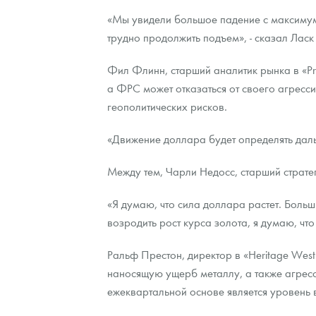
«Мы увидели большое падение с максимум
Контакты
Золотой червонец Сеятель
Выкуп монет
Распродажа монет и жетонов
Cтатьи
Курс золота и серебра
Итоги 2025 года. Прогноз курсов золота, сереб
трудно продолжить подъем», - сказал Ласк
О нас
Золотые слитки
Вопрос - ответ
Георгий Победоносец - динамика цен
Лом выкуп
Выкуп серебряных монет
Фил Флинн, старший аналитик рынка в «Pric
а ФРС может отказаться от своего агресси
Аксессуары
Памятка для работы с монетами из драгметаллов
Скупка слитков
Наши преимущества
геополитических рисков.
Гарри Поттер
Условия возврата
Письмо директору
«Движение доллара будет определять даль
Год Лошади
Монеты
Пресс-служба
Между тем, Чарли Недосс, старший стратег р
Флот: ледоколы и корабли
Политика конфиденциальности
«Я думаю, что сила доллара растет. Боль
Жетоны "Необыкновенные обитатели глубин"
Политика использования Cookies
возродить рост курса золота, я думаю, чт
Ювелирные изделия
Положение по обработке и защите персональных 
Ральф Престон, директор в «Heritage West
наносящую ущерб металлу, а также агрес
Русская нумизматика
ежеквартальной основе является уровень в
Золотая карманная галерея