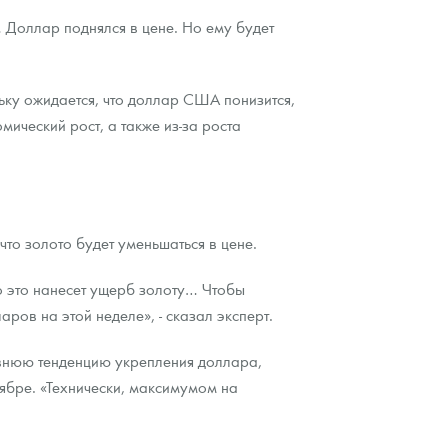
 Доллар поднялся в цене. Но ему будет
льку ожидается, что доллар США понизится,
ический рост, а также из-за роста
 что золото будет уменьшаться в цене.
о это нанесет ущерб золоту… Чтобы
ров на этой неделе», - сказал эксперт.
едавнюю тенденцию укрепления доллара,
ябре. «Технически, максимумом на