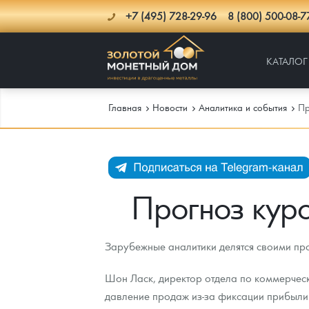
+7 (495) 728-29-96
8 (800) 500-08-7
КАТАЛОГ
Главная
Новости
Аналитика и события
Пр
Каталог
Инфо
Каталог Монет
Прогноз курс
Доставка
Инвестиционные монеты
Как сделать заказ
Зарубежные аналитики делятся своими пр
Услуги
Памятные и старинные монеты
Подлинность монет
Монеты Россия и СССР
Шон Ласк, директор отдела по коммерческо
Новости
Монеты и жетоны ЗМД
Клуб ЗМД
Подбор монет
Иностранные
Памятные монеты России и СССР
давление продаж из-за фиксации прибыли 
Котировки
Георгий Победоносец
Гарантии
Информация
Аналитика и события
Монеты стран мира после 1950г
Монеты Царской России