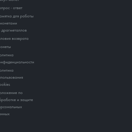
опрос - ответ
амятка для работы
 монетами
з драгметаллов
словия возврата
онеты
олитика
онфиденциальности
олитика
спользования
ookies
оложение по
бработке и защите
ерсональных
анных