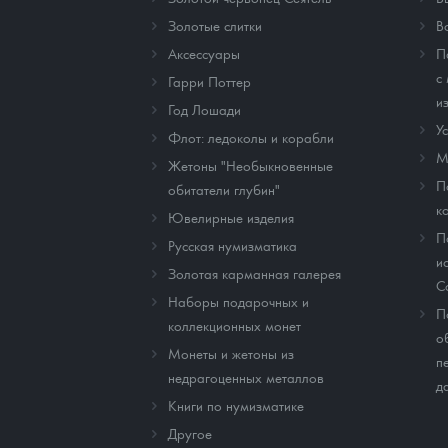
Золотые слитки
В
Аксессуары
П
с
Гарри Поттер
и
Год Лошади
У
Флот: ледоколы и корабли
М
Жетоны "Необыкновенные
П
обитатели глубин"
к
Ювелирные изделия
П
Русская нумизматика
и
Золотая карманная галерея
C
Наборы подарочных и
П
коллекционных монет
о
Монеты и жетоны из
п
недрагоценных металлов
д
Книги по нумизматике
Другое