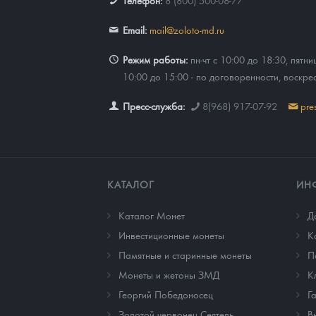
Телефон:
8 (800) 500-08-77
Email:
mail@zoloto-md.ru
Режим работы:
пн-чт с 10:00 до 18:30, пятни
10:00 до 15:00 - по договоренности, воскре
Пресс-служба:
8(968) 917-07-92
pre
КАТАЛОГ
ИН
Каталог Монет
Д
Инвестиционные монеты
К
Памятные и старинные монеты
П
Монеты и жетоны ЗМД
К
Георгий Победоносец
Г
Золотой червонец Сеятель
В