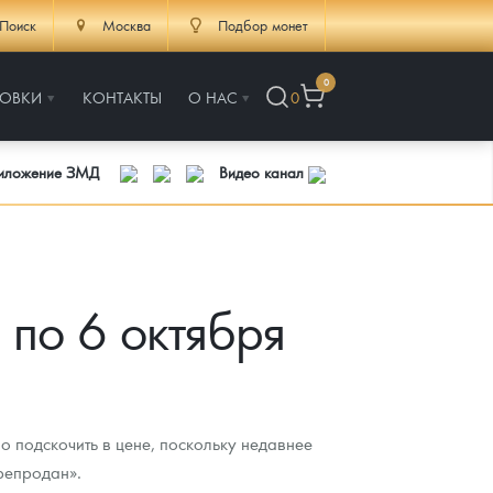
Поиск
Москва
Подбор монет
0
РОВКИ
КОНТАКТЫ
О НАС
0
риложение ЗМД
Видео канал
 по 6 октября
о подскочить в цене, поскольку недавнее
репродан».