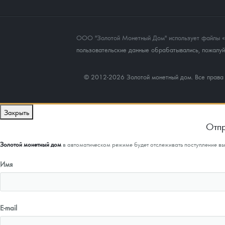
ООО "Золотой Монетный Дом" использует файлы «co
пользовательские данные обрабатывались, пожалуйс
© 2012-2026 Золотой монетный дом. Все прав
Закрыть
Отпр
Золотой монетный дом
в автоматическом режиме будет отслеживать поступление в
Имя
E-mail