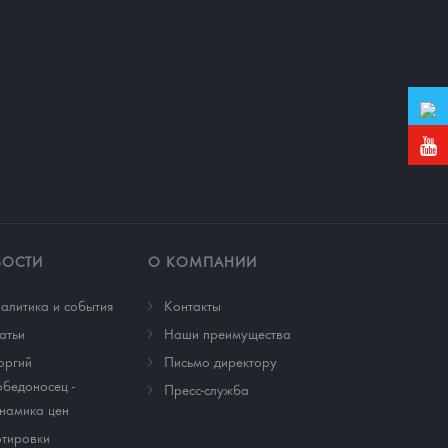
ВОСТИ
О КОМПАНИИ
алитика и события
Контакты
атьи
Наши преимущества
оргий
Письмо директору
бедоносец -
Пресс-служба
намика цен
тировки