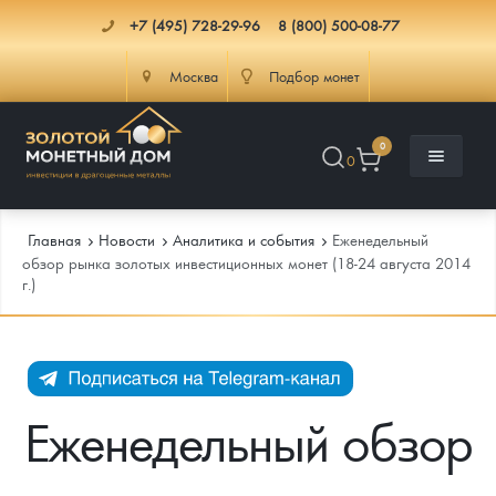
+7 (495) 728-29-96
8 (800) 500-08-77
Москва
Подбор монет
0
0
Главная
Новости
Аналитика и события
Еженедельный
обзор рынка золотых инвестиционных монет (18-24 августа 2014
г.)
Каталог
Инфо
Каталог Монет
Доставка
Инвестиционные монеты
Как сделать заказ
Еженедельный обзор
Услуги
Памятные и старинные монеты
Подлинность монет
Монеты Россия и СССР