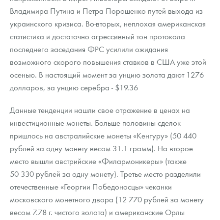
Русская нумизматика
Владимира Путина и Петра Порошенко путей выхода из
украинского кризиса. Во-вторых, неплохая американская
Золотая карманная галерея
статистика и достаточно агрессивный тон протокола
Наборы подарочных и коллекционных монет
последнего заседания ФРС усилили ожидания
возможного скорого повышения ставков в США уже этой
Монеты и жетоны из недрагоценных металлов
осенью. В настоящий момент за унцию золота дают 1276
долларов, за унцию серебра - $19.36
Книги по нумизматике
Данные тенденции нашли свое отражение в ценах на
инвестиционные монеты. Больше половины сделок
пришлось на австралийские монеты «Кенгуру» (50 440
рублей за одну монету весом 31.1 грамм). На второе
место вышли австрийские «Филармоникеры» (также
50 330 рублей за одну монету). Третье место разделили
отечественные «Георгии Победоносцы» чеканки
московского монетного двора (12 770 рублей за монету
весом 7.78 г. чистого золота) и американские Орлы