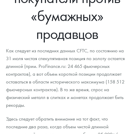
Новости
Монеты и жетоны ЗМД
Клуб ЗМД
Подбор монет
Иностранные
Памятные монеты России и СССР
«бумажных»
Котировки
Георгий Победоносец
Гарантии
Информация
Аналитика и события
Монеты стран мира после 1950г
Монеты Царской России
продавцов
Контакты
Золотой червонец Сеятель
Выкуп монет
Распродажа монет и жетонов
Cтатьи
Курс золота и серебра
Итоги 2025 года. Прогноз курсов золота, серебра, платины на
2026 год
О нас
Золотые слитки
Вопрос - ответ
Георгий Победоносец - динамика цен
Лом выкуп
Выкуп серебряных монет
Как следует из последних данных CFTC, по состоянию на
Аксессуары
Памятка для работы с монетами из драгметаллов
Скупка слитков
31 июля чистая спекулятивная позиция по золоту остается
Наши преимущества
длинной (прим. ProFinance.ru: 24 465 фьючерсных
Гарри Поттер
Условия возврата
Письмо директору
контрактов), а вот объем короткой позиции продолжает
оставаться в области исторического максимума (158 512
Год Лошади
Монеты
Пресс-служба
фьючерсных контрактов). В то же время, спрос на
физический металл в слитках и монетах продолжает бить
Флот: ледоколы и корабли
Политика конфиденциальности
рекорды.
Жетоны "Необыкновенные обитатели глубин"
Политика использования Cookies
Здесь следует обратить внимание на тот факт, что
Ювелирные изделия
Положение по обработке и защите персональных данных
последние два раза, когда объем чистой длинной