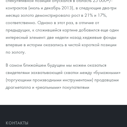
спекулятивной позиции опускался в область 25 000+/-
Русская нумизматика
контрактов (июль и декабрь 2013), в следующие два-три
месяца золото демонстрировало рост в 21% и 17%,
Золотая карманная галерея
соответственно. Однако в этот раз, в отличие от
Наборы подарочных и коллекционных монет
предыдущих, к сложившейся картине добавился еще один
интересный элемент: две недели назад хеджевые фонды
Монеты и жетоны из недрагоценных металлов
впервые в истории оказались в чистой короткой позиции
по золоту.
Книги по нумизматике
В самом ближайшем будущем мы можем оказаться
свидетелями захватывающей схватки между «бумажными»
(торгующими производными инструментами) продавцами
драгметалла и «реальными» покупателями
КОНТАКТЫ