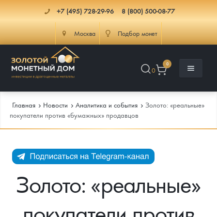
+7 (495) 728-29-96
8 (800) 500-08-77
Москва
Подбор монет
0
0
Главная
Новости
Аналитика и события
Золото: «реальные»
покупатели против «бумажных» продавцов
Каталог
Инфо
Каталог Монет
Золото: «реальные»
Доставка
Инвестиционные монеты
Как сделать заказ
покупатели против
Услуги
Памятные и старинные монеты
Подлинность монет
Монеты Россия и СССР