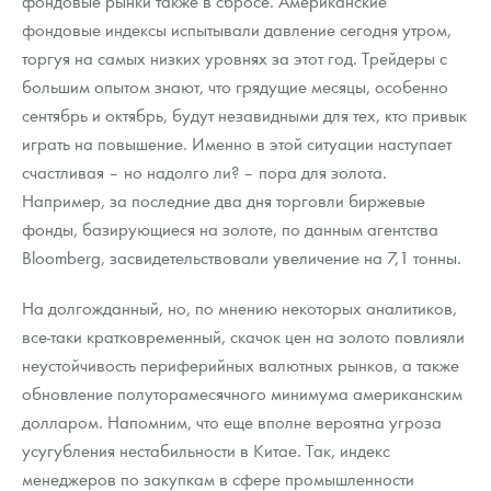
фондовые рынки также в сбросе. Американские
Русская нумизматика
фондовые индексы испытывали давление сегодня утром,
торгуя на самых низких уровнях за этот год. Трейдеры с
Золотая карманная галерея
большим опытом знают, что грядущие месяцы, особенно
Наборы подарочных и коллекционных монет
сентябрь и октябрь, будут незавидными для тех, кто привык
играть на повышение. Именно в этой ситуации наступает
Монеты и жетоны из недрагоценных металлов
счастливая – но надолго ли? – пора для золота.
Например, за последние два дня торговли биржевые
Книги по нумизматике
фонды, базирующиеся на золоте, по данным агентства
Bloomberg, засвидетельствовали увеличение на 7,1 тонны.
На долгожданный, но, по мнению некоторых аналитиков,
все-таки кратковременный, скачок цен на золото повлияли
неустойчивость периферийных валютных рынков, а также
обновление полуторамесячного минимума американским
долларом. Напомним, что еще вполне вероятна угроза
усугубления нестабильности в Китае. Так, индекс
менеджеров по закупкам в сфере промышленности