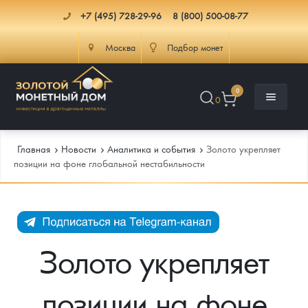
+7 (495) 728-29-96
8 (800) 500-08-77
Москва
Подбор монет
0
0
Главная
Новости
Аналитика и события
Золото укрепляет
позиции на фоне глобальной нестабильности
Каталог
Инфо
Каталог Монет
Золото укрепляет
Доставка
Инвестиционные монеты
Как сделать заказ
позиции на фоне
Услуги
Памятные и старинные монеты
Подлинность монет
Монеты Россия и СССР