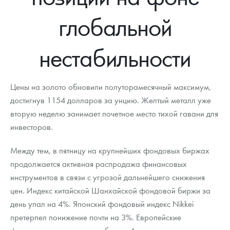
Новости
Монеты и жетоны ЗМД
Клуб ЗМД
Подбор монет
Иностранные
Памятные монеты России и СССР
глобальной
Котировки
Георгий Победоносец
Гарантии
Информация
Аналитика и события
Монеты стран мира после 1950г
Монеты Царской России
нестабильности
Контакты
Золотой червонец Сеятель
Выкуп монет
Распродажа монет и жетонов
Cтатьи
Курс золота и серебра
Итоги 2025 года. Прогноз курсов золота, серебра, платины на
2026 год
О нас
Золотые слитки
Вопрос - ответ
Георгий Победоносец - динамика цен
Лом выкуп
Выкуп серебряных монет
Цены на золото обновили полуторамесячный максимум,
Аксессуары
Памятка для работы с монетами из драгметаллов
Скупка слитков
достигнув 1154 долларов за унцию. Желтый металл уже
Наши преимущества
вторую неделю занимает почетное место тихой гавани для
Гарри Поттер
Условия возврата
Письмо директору
инвесторов.
Год Лошади
Монеты
Пресс-служба
Между тем, в пятницу на крупнейших фондовых биржах
продолжается активная распродажа финансовых
Флот: ледоколы и корабли
Политика конфиденциальности
инструментов в связи с угрозой дальнейшего снижения
Жетоны "Необыкновенные обитатели глубин"
Политика использования Cookies
цен. Индекс китайской Шанхайской фондовой биржи за
день упал на 4%. Японский фондовый индекс Nikkei
Ювелирные изделия
Положение по обработке и защите персональных данных
претерпел понижение почти на 3%. Европейские