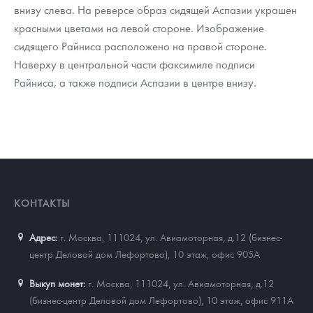
внизу слева. На реверсе образ сидящей Аспазии украшен
красными цветами на левой стороне. Изображение
сидящего Райниса расположено на правой стороне.
Наверху в центральной части факсимиле подписи
Райниса, а также подписи Аспазии в центре внизу.
КОНТАКТЫ
Адрес:
г. Москва, 111024
,
ул. Авиамоторная, д.12 (бизнес-
центр Деловой дом Лефортово), 10 этаж, офис 905А
Выкуп монет:
г. Москва, 111024, ул. Авиамоторная, д.12
(бизнес-центр Деловой дом Лефортово), 10 этаж, офис 911А