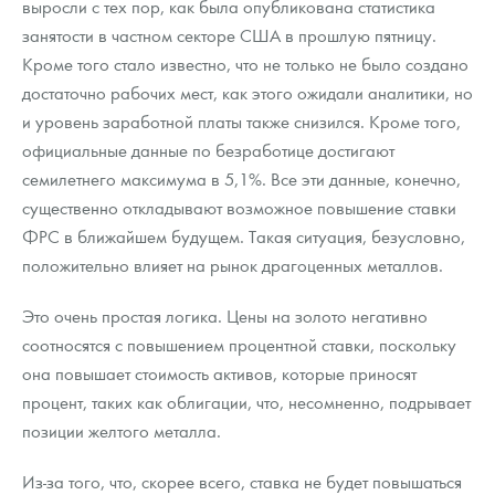
выросли с тех пор, как была опубликована статистика
Русская нумизматика
занятости в частном секторе США в прошлую пятницу.
Золотая карманная галерея
Кроме того стало известно, что не только не было создано
достаточно рабочих мест, как этого ожидали аналитики, но
Наборы подарочных и коллекционных монет
и уровень заработной платы также снизился. Кроме того,
официальные данные по безработице достигают
Монеты и жетоны из недрагоценных металлов
семилетнего максимума в 5,1%. Все эти данные, конечно,
Книги по нумизматике
существенно откладывают возможное повышение ставки
ФРС в ближайшем будущем. Такая ситуация, безусловно,
положительно влияет на рынок драгоценных металлов.
Это очень простая логика. Цены на золото негативно
соотносятся с повышением процентной ставки, поскольку
она повышает стоимость активов, которые приносят
процент, таких как облигации, что, несомненно, подрывает
позиции желтого металла.
Из-за того, что, скорее всего, ставка не будет повышаться