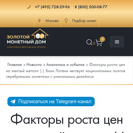
+7 (495) 728-29-96
8 (800) 500-08-77
Москва
Подбор монет
0
0
Главная
Новости
Аналитика и события
Факторы роста цен
на желтый металл || Банк Латвии чествует национальных поэтов
серебряными монетами с уникальным дизайном
Каталог
Инфо
Каталог Монет
Доставка
Инвестиционные монеты
Как сделать заказ
Факторы роста цен
Услуги
Памятные и старинные монеты
Подлинность монет
Монеты Россия и СССР