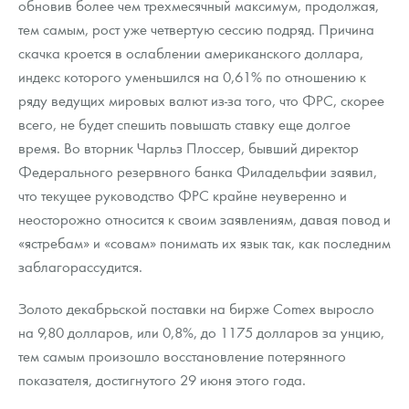
обновив более чем трехмесячный максимум, продолжая,
Русская нумизматика
тем самым, рост уже четвертую сессию подряд. Причина
Золотая карманная галерея
скачка кроется в ослаблении американского доллара,
индекс которого уменьшился на 0,61% по отношению к
Наборы подарочных и коллекционных монет
ряду ведущих мировых валют из-за того, что ФРС, скорее
всего, не будет спешить повышать ставку еще долгое
Монеты и жетоны из недрагоценных металлов
время. Во вторник Чарльз Плоссер, бывший директор
Книги по нумизматике
Федерального резервного банка Филадельфии заявил,
что текущее руководство ФРС крайне неуверенно и
неосторожно относится к своим заявлениям, давая повод и
«ястребам» и «совам» понимать их язык так, как последним
заблагорассудится.
Золото декабрьской поставки на бирже Comex выросло
на 9,80 долларов, или 0,8%, до 1175 долларов за унцию,
тем самым произошло восстановление потерянного
показателя, достигнутого 29 июня этого года.