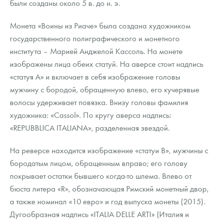
были созданы около 5 в. до н. э.
Монета «Воины из Риаче» была создана художником
государственного полиграфического и монетного
института – Марией Анджелой Кассоль. На монете
изображены лица обеих статуй. На аверсе стоит надпись
«статуя А» и включает в себя изображение головы
мужчину с бородой, обращенную влево, его кучерявые
волосы удерживает повязка. Внизу головы фамилия
художника: «Cassol». По кругу аверса надпись:
«REPUBBLICA ITALIANA», разделенная звездой.
На реверсе находится изображение «статуи B», мужчины с
бородатым лицом, обращенным вправо; его голову
покрывает остатки бывшего когда-то шлема. Влево от
бюста литера «R», обозначающая Римский монетный двор,
а также номинал «10 евро» и год выпуска монеты (2015).
Дугообразная надпись «ITALIA DELLE ARTI» (Италия и