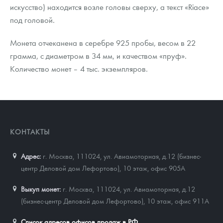
искусство) находится возле головы сверху, а текст «Riace»
под головой.
Монета отчеканена в серебре 925 пробы, весом в 22
грамма, с диаметром в 34 мм, и качеством «пруф».
Количество монет – 4 тыс. экземпляров.
КОНТАКТЫ
Адрес:
г. Москва, 111024
,
ул. Авиамоторная, д.12 (бизнес-
центр Деловой дом Лефортово), 10 этаж, офис 905А
Выкуп монет:
г. Москва, 111024, ул. Авиамоторная, д.12
(бизнес-центр Деловой дом Лефортово), 10 этаж, офис 911А
Список адресов офисов продаж в РФ