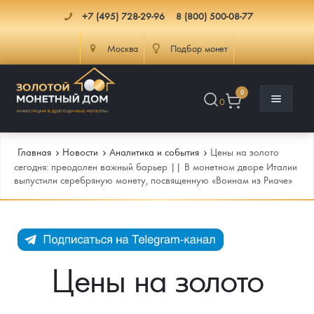
+7 (495) 728-29-96
8 (800) 500-08-77
Москва
Подбор монет
0
0
Главная
Новости
Аналитика и события
Цены на золото
сегодня: преодолен важный барьер || В монетном дворе Италии
выпустили серебряную монету, посвященную «Воинам из Риаче»
Каталог
Инфо
Каталог Монет
Доставка
Инвестиционные монеты
Как сделать заказ
Цены на золото
Услуги
Памятные и старинные монеты
Подлинность монет
Монеты Россия и СССР