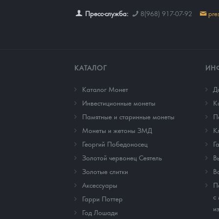
Пресс-служба:
8(968) 917-07-92
pre
КАТАЛОГ
ИН
Каталог Монет
Д
Инвестиционные монеты
К
Памятные и старинные монеты
П
Монеты и жетоны ЗМД
К
Георгий Победоносец
Г
Золотой червонец Сеятель
В
Золотые слитки
В
Аксессуары
П
с
Гарри Поттер
и
Год Лошади