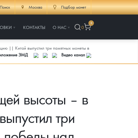
Поиск
Москва
Подбор монет
0
РОВКИ
КОНТАКТЫ
О НАС
0
цию || Китай выпустил три памятных монеты в
риложение ЗМД
Видео канал
щей высоты – в
выпустил три
я победы над