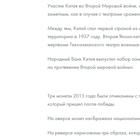
Участие Китая во Второй Мировой войне, 
заметным, как в случае с театрами сраже
Между тем, Китай стал первой страной из 
территорию в 1937 году. Вторая Японо-ки
жертвами Тихоокеанского театра военных 
Народный Банк Китая выпустил набор памя
на протяжении Второй мировой войны».
Три монеты 2015 года были отчеканены с т
который пришел после победы.
На аверсе монет изображена национальна
На реверсе нарисованы три образа, котор