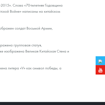
-2015». Слова «70-тилетняя Годовщина
ской Войне» написаны на китайском
зображен солдат Восьмой Армии,
ражена групповая статуя,
кже изображена Великая Китайская Стена и
жена литера «V» как символ победы, а