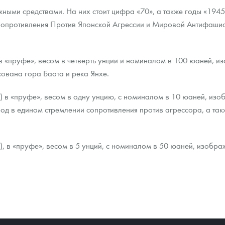
жными средствами. На них стоит цифра «70», а также годы «1945
опротивления Против Японской Агрессии и Мировой Антифашист
в «пруфе», весом в четверть унции и номиналом в 100 юаней, и
ована гора Баота и река Янхе.
 в «пруфе», весом в одну унцию, с номиналом в 10 юаней, изоб
од в едином стремлении сопротивления против агрессора, а та
, в «пруфе», весом в 5 унций, с номиналом в 50 юаней, изобра