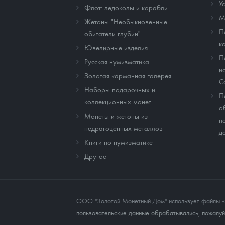
У
Флот: ледоколы и корабли
М
Жетоны "Необыкновенные
П
обитатели глубин"
к
Ювелирные изделия
П
Русская нумизматика
и
Золотая карманная галерея
C
Наборы подарочных и
П
коллекционных монет
о
Монеты и жетоны из
п
недрагоценных металлов
д
Книги по нумизматике
Другое
ООО "Золотой Монетный Дом" использует файлы «co
пользовательские данные обрабатывались, пожалуйс