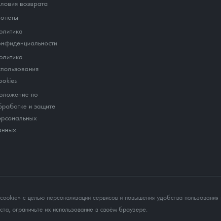
словия возврата
онеты
олитика
онфиденциальности
олитика
спользования
ookies
оложение по
бработке и защите
ерсональных
анных
okie» с целью персонализации сервисов и повышения удобства пользования 
та, ограничьте их использование в своём браузере.