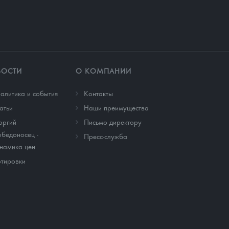
ВОСТИ
О КОМПАНИИ
алитика и события
Контакты
атьи
Наши преимущества
оргий
Письмо директору
бедоносец -
Пресс-служба
намика цен
тировки