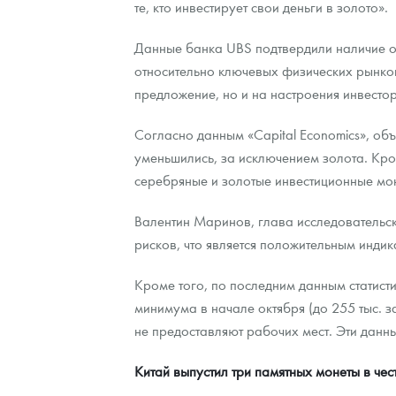
те, кто инвестирует свои деньги в золото».
Наборы подарочных и коллекционных монет
Данные банка UBS подтвердили наличие об
относительно ключевых физических рынков 
Монеты и жетоны из недрагоценных металлов
предложение, но и на настроения инвесто
Книги по нумизматике
Согласно данным «Capital Economics», о
уменьшились, за исключением золота. Кром
серебряные и золотые инвестиционные мон
Валентин Маринов, глава исследовательско
рисков, что является положительным индик
Кроме того, по последним данным статист
минимума в начале октября (до 255 тыс. з
не предоставляют рабочих мест. Эти данн
Китай выпустил три памятных монеты в чес