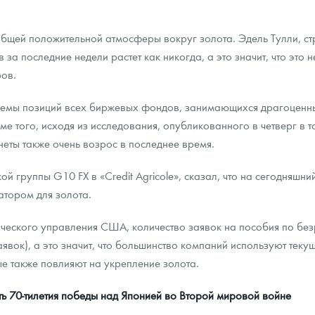
щей положительной атмосферы вокруг золота. Эдель Тулли, страт
за последние недели растет как никогда, а это значит, что это 
ров.
бъемы позиций всех биржевых фондов, занимающихся драгоценн
е того, исходя из исследования, опубликованного в четверг в т
еты также очень возрос в последнее время.
й группы G10 FX в «Credit Agricole», сказал, что на сегодняшн
атором для золота.
ического управления США, количество заявок на пособия по безр
аявок), а это значит, что большинство компаний используют тек
ые также повлияют на укрепление золота.
ть 70-тилетия победы над Японией во Второй мировой войне