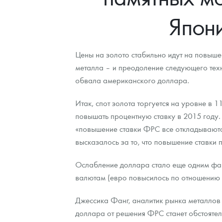
Япони
Контакты
Золотой червонец Сеятель
Выкуп монет
Распродажа монет и жетонов
Cтатьи
Курс золота и серебра
Итоги 2025 года. Прогноз курсов золота, сереб
О нас
Золотые слитки
Вопрос - ответ
Георгий Победоносец - динамика цен
Лом выкуп
Выкуп серебряных монет
Цены на золото стабильно идут на повыше
Аксессуары
Памятка для работы с монетами из драгметаллов
Скупка слитков
Наши преимущества
металла – и преодоление следующего техн
обвала американского доллара.
Гарри Поттер
Условия возврата
Письмо директору
Итак, спот золота торгуется на уровне в 
Год Лошади
Монеты
Пресс-служба
повышать процентную ставку в 2015 году. 
«повышение ставки ФРС все откладываются
Флот: ледоколы и корабли
Политика конфиденциальности
высказалось за то, что повышение ставки 
Жетоны "Необыкновенные обитатели глубин"
Политика использования Cookies
Ослабление доллара стало еще одним фак
Ювелирные изделия
Положение по обработке и защите персональных 
валютам (евро повысилось по отношению к
Русская нумизматика
Джессика Фанг, аналитик рынка металлов 
доллара от решения ФРС станет обстоятел
Золотая карманная галерея