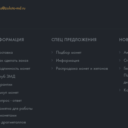
ss@zoloto-md.ru
ФОРМАЦИЯ
СПЕЦ ПРЕДЛОЖЕНИЯ
НО
оставка
Подбор монет
Ан
ак сделать заказ
Информация
Cт
одлинность монет
Распродажа монет и жетонов
Ге
По
луб ЗМД
ди
арантии
Ко
ыкуп монет
опрос - ответ
амятка для работы
 монетами
з драгметаллов