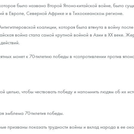
которое было названо Второй Японо-китайской войне, было суще
ний в Европе, Северной Африке и в Тихоокеанском регионе.
Антигитлеровской коалиции, которая была втянута в войну после 
тайская война стала самой крупной войной в Азии в ХХ веке. Же
действий.
тных монет к 70-тилетию победы в «сопротивлении против япон
ой целью, чтобы чествовать победу и напомнить людям об их ист
я эмблема 70-тилетия победы.
ые призваны показать трудности войны и вклад народа в ее око