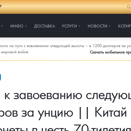
7
ИНФО
ДОСТАВКА
УСЛУГИ
НОВОСТИ
КОТИ
лото на пути к завоеванию следующей высоты – в 1200 долларов за ун
й мировой войне
Скачать мобильное п
и к завоеванию следую
ов за унцию || Китай 
неты в честь 70-тилети