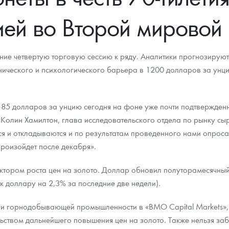
ей во Второй мировой
ра, платины на 2026 год
ние четвертую торговую сессию к ряду. Аналитики прогнозирую
ического и психологического барьера в 1200 долларов за унци
1185 долларов за унцию сегодня на фоне уже почти подтвержден
Колин Хамилтон, глава исследовательского отдела по рынку сырь
 и откладываются и по результатам проведенного нами опроса 
произойдет после декабря».
тором роста цен на золото. Доллар обновил полуторамесячны
данных
 доллару на 2,3% за последние две недели).
и горнодобывающей промышленности в «BMO Capital Markets», о
ьством дальнейшего повышения цен на золото. Также нельзя за