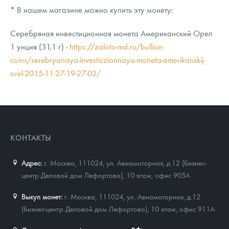
* В нашем магазине можно купить эту монету:
Серебряная инвестиционная монета Американский Орел
1 унция (31,1 г) -
https://zoloto-md.ru/bullion-
coins/serebryanaya-investiczionnaya-moneta-amerikanskij-
orel-2015-11-27-19-27-02/
КОНТАКТЫ
Адрес:
г. Москва, 111024
,
ул. Авиамоторная, д.12 (бизнес-
центр Деловой дом Лефортово), 10 этаж, офис 905А
Выкуп монет:
г. Москва, 111024, ул. Авиамоторная, д.12
(бизнес-центр Деловой дом Лефортово), 10 этаж, офис 911А