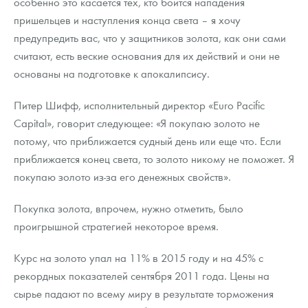
особенно это касается тех, кто боится нападения
Русская нумизматика
пришельцев и наступления конца света – я хочу
Золотая карманная галерея
предупредить вас, что у защитников золота, как они сами
считают, есть веские основания для их действий и они не
Наборы подарочных и коллекционных монет
основаны на подготовке к апокалипсису.
Монеты и жетоны из недрагоценных металлов
Питер Шифф, исполнительный директор «Euro Pacific
Capital», говорит следующее: «Я покупаю золото не
Книги по нумизматике
потому, что приближается судный день или еще что. Если
приближается конец света, то золото никому не поможет. Я
покупаю золото из-за его денежных свойств».
Покупка золота, впрочем, нужно отметить, было
проигрышной стратегией некоторое время.
Курс на золото упал на 11% в 2015 году и на 45% с
рекордных показателей сентября 2011 года. Цены на
сырье падают по всему миру в результате торможения