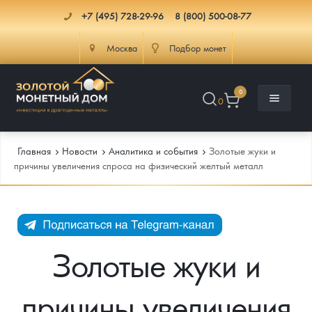
+7 (495) 728-29-96
8 (800) 500-08-77
Москва
Подбор монет
0
0
Главная
Новости
Аналитика и события
Золотые жуки и
причины увеличения спроса на физический желтый металл
Каталог
Инфо
Каталог Монет
Золотые жуки и
Доставка
Инвестиционные монеты
Как сделать заказ
причины увеличения
Услуги
Памятные и старинные монеты
Подлинность монет
Монеты Россия и СССР