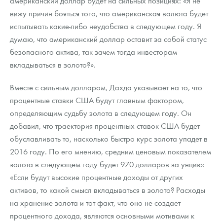
американский доллар будет на сильных позициях: «Я не
Русская нумизматика
вижу причин бояться того, что американская валюта будет
испытывать какие-либо неудобства в следующем году. Я
Золотая карманная галерея
думаю, что американский доллар оставит за собой статус
Наборы подарочных и коллекционных монет
безопасного актива, так зачем тогда инвесторам
вкладываться в золото?».
Монеты и жетоны из недрагоценных металлов
Вместе с сильным долларом, Дахда указывает на то, что
Книги по нумизматике
процентные ставки США будут главным фактором,
определяющим судьбу золота в следующем году. Он
добавил, что траектория процентных ставок США будет
обуславливать то, насколько быстро курс золота упадет в
2016 году. По его мнению, средним ценовым показателем
золота в следующем году будет 970 долларов за унцию:
«Если будут высокие процентные доходы от других
активов, то какой смысл вкладываться в золото? Расходы
на хранение золота и тот факт, что оно не создает
процентного дохода, являются основными мотивами к