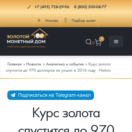
+7 (495) 728-29-96
8 (800) 500-08-77
Москва
Подбор монет
0
0
Главная
Новости
Аналитика и события
Курс золота
спустится до 970 долларов за унцию в 2016 году - Natixis
Каталог
Инфо
Каталог Монет
Курс золота
Доставка
Инвестиционные монеты
Как сделать заказ
спустится до 970
Услуги
Памятные и старинные монеты
Подлинность монет
Монеты Россия и СССР