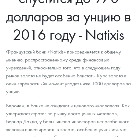
Новости
Монеты и жетоны ЗМД
Клуб ЗМД
Подбор монет
Иностранные
Памятные монеты России и СССР
долларов за унцию в
Котировки
Георгий Победоносец
Гарантии
Информация
Аналитика и события
Монеты стран мира после 1950г
Монеты Царской России
2016 году - Natixis
Контакты
Золотой червонец Сеятель
Выкуп монет
Распродажа монет и жетонов
Cтатьи
Курс золота и серебра
Итоги 2025 года. Прогноз курсов золота, серебра, платины на
2026 год
О нас
Золотые слитки
Вопрос - ответ
Георгий Победоносец - динамика цен
Лом выкуп
Выкуп серебряных монет
Французский банк «Natixis» присоединяется к общему
Аксессуары
Памятка для работы с монетами из драгметаллов
Скупка слитков
мнению, распространенному среди финансовых
Наши преимущества
учреждений, относительно того, что в следующем году
Гарри Поттер
Условия возврата
Письмо директору
рынок золота не будет особенно блистать. Курс золота в
один «прекрасный» момент упадет ниже 1000 долларов за
Год Лошади
Монеты
Пресс-служба
унцию.
Флот: ледоколы и корабли
Политика конфиденциальности
Впрочем, в банке не ожидают и ценового «коллапса». Как
Жетоны "Необыкновенные обитатели глубин"
Политика использования Cookies
утверждает стратег по рынку драгоценных металлов,
Бернар Дахда, у большинства инвесторов нет особенного
Ювелирные изделия
Положение по обработке и защите персональных данных
желания инвестировать в золото, особенно учитывая, что